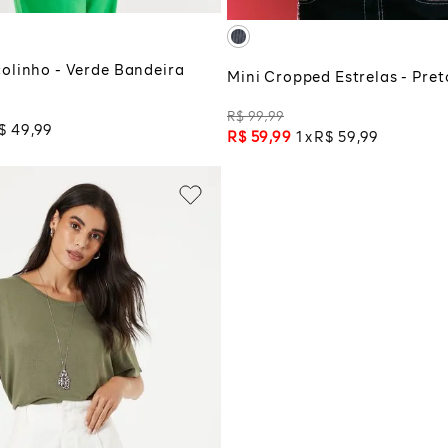
olinho - Verde Bandeira
Mini Cropped Estrelas - Pre
R$
99
,
99
$
49
,
99
R$
59
,
99
1
R$
59
,
99