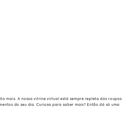
to mais. A nossa vitrine virtual está sempre repleta das roupas
momentos do seu dia. Curiosa para saber mais? Então dá só uma
to mais. A nossa vitrine virtual está sempre repleta das roupas
momentos do seu dia. Curiosa para saber mais? Então dá só uma