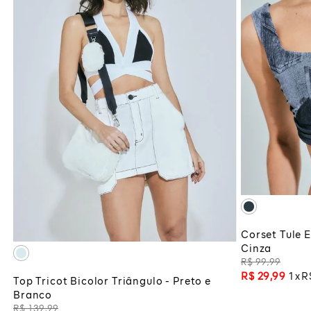
ADI
M
ADICIONAR À SACOLA
Corset Tule 
Cinza
R$
99
,
99
R$
29
,
99
1
R
Top Tricot Bicolor Triângulo - Preto e
Branco
R$
139
,
99