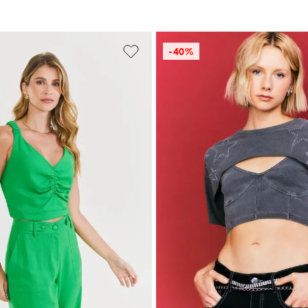
-
40%
M
G
CIONAR À SACOLA
ADICIONAR À SA