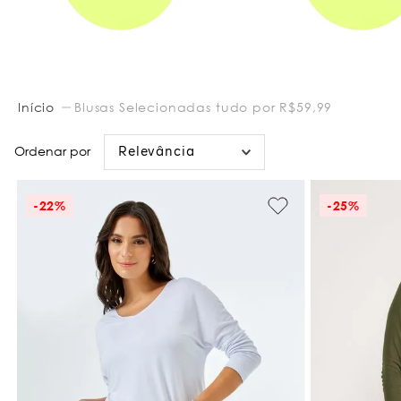
Blusas Selecionadas tudo por R$59,99
Relevância
-
22%
-
25%