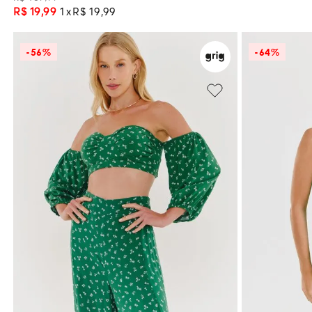
R$
19
,
99
1
R$
19
,
99
-
56%
-
64%
GG
ADICIONAR À SACOLA
ADI