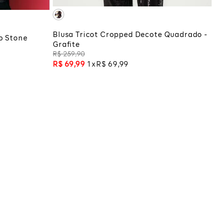
Blusa Tricot Cropped Decote Quadrado -
to Stone
Grafite
R$
259
,
90
R$
69
,
99
1
R$
69
,
99