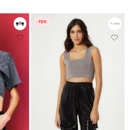
-
73%
P
M
ADICIONAR À SACOLA
COLA