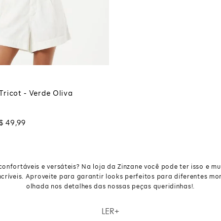
P
CIONAR À SACOLA
Tricot - Verde Oliva
$
49
,
99
nfortáveis e versáteis? Na loja da Zinzane você pode ter isso e mui
críveis. Aproveite para garantir looks perfeitos para diferentes 
olhada nos detalhes das nossas peças queridinhas!.
nfortáveis e versáteis? Na loja da Zinzane você pode ter isso e mui
LER
críveis. Aproveite para garantir looks perfeitos para diferentes 