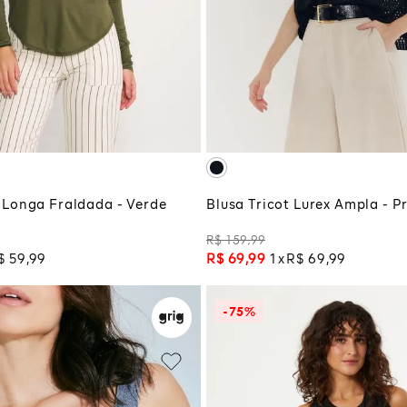
M
P
CIONAR À SACOLA
ADICIONAR À SA
Longa Fraldada - Verde
Blusa Tricot Lurex Ampla - P
R$
159
,
99
$
59
,
99
R$
69
,
99
1
R$
69
,
99
-
75%