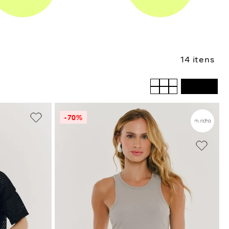
14
-
70%