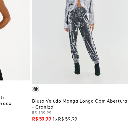
G
P
M
G
COLA
ADICIONAR À SACOLA
ti
Blusa Veludo Manga Longa Com Abertura
urado
- Granizo
R$
139
,
99
R$
59
,
99
1
R$
59
,
99