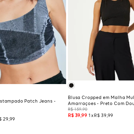
P
M
GG
ADICIONAR À SA
CIONAR À SACOLA
Blusa Cropped em Malha Mul
Estampado Patch Jeans -
Amarraçoes - Preto Com Do
R$
159
,
90
R$
39
,
99
1
R$
39
,
99
$
29
,
99