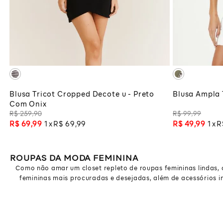
G
ADICIONAR À SACOLA
ADI
Blusa Tricot Cropped Decote u - Preto
Blusa Ampla 
Com Onix
R$
259
,
90
R$
99
,
99
R$
69
,
99
1
R$
69
,
99
R$
49
,
99
1
R
ROUPAS DA MODA FEMININA
Como não amar um closet repleto de roupas femininas lindas, co
femininas mais procuradas e desejadas, além de acessórios in
Como não amar um closet repleto de roupas femininas lindas, co
femininas mais procuradas e desejadas, além de acessórios in