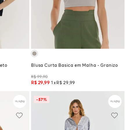
P
G
COLA
ADICIONAR À SACOLA
reto
Blusa Curta Basica em Malha - Granizo
R$
99
,
90
R$
29
,
99
1
R$
29
,
99
-
57%