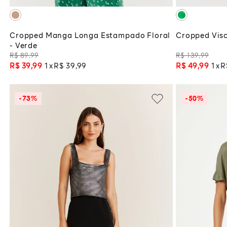
Cropped Manga Longa Estampado Floral
Cropped Visc
- Verde
R$
89
,
99
R$
139
,
99
R$
39
,
99
1
R$
39
,
99
R$
49
,
99
1
R
-
73%
-
50%