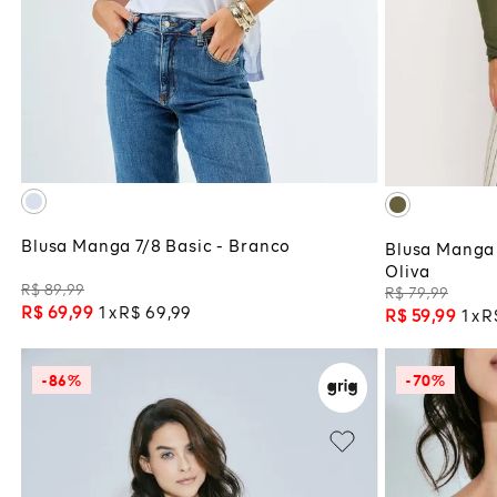
GG
ADICIONAR À SACOLA
ADI
Blusa Manga 7/8 Basic - Branco
Blusa Manga 
Oliva
R$
89
,
99
R$
79
,
99
R$
69
,
99
1
R$
69
,
99
R$
59
,
99
1
R
-
86%
-
70%