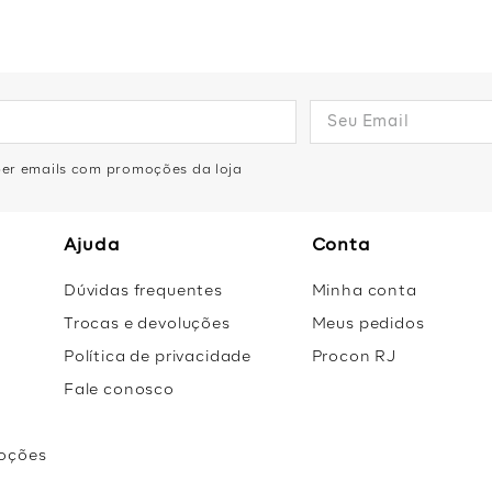
olhada nos detalhes das nossas peças queridinhas!.
eber emails com promoções da loja
Ajuda
Conta
Dúvidas frequentes
Minha conta
Trocas e devoluções
Meus pedidos
Política de privacidade
Procon RJ
Fale conosco
oções
r