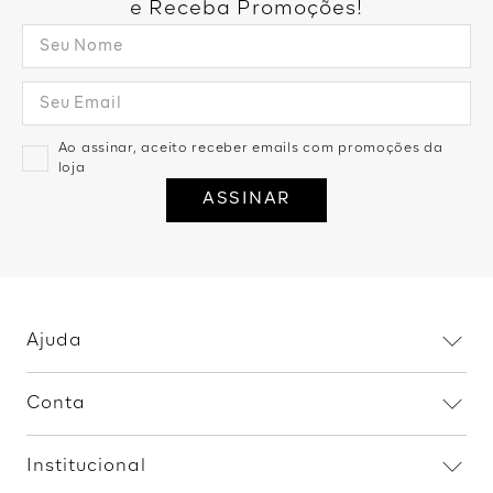
e Receba Promoções!
Ao assinar, aceito receber emails com promoções da
loja
ASSINAR
Ajuda
Dúvidas frequentes
Conta
Trocas e devoluções
Minha conta
Política de privacidade
Institucional
Meus pedidos
Fale conosco