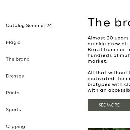
The b
Catalog Summer 24
Almost 20 years
Magic
quickly grew all
Brazil from north
hundreds of mult
The brand
market.
All that without
Dresses
motivated the cr
biotypes with cl
with an accessib
Prints
SEE MORE
Sports
Clipping