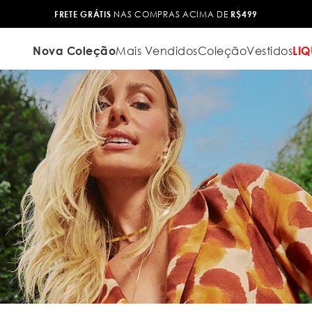
TROCA FÁCIL
Nova Coleção
Mais Vendidos
Coleção
Vestidos
LIQ