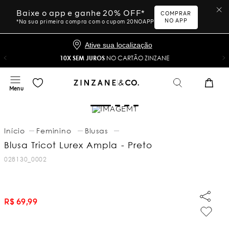
Baixe o app e ganhe 20% OFF*
COMPRAR
NO APP
*Na sua primeira compra com o cupom 20NOAPP
Ative sua localização
10X SEM JUROS
NO CARTÃO ZINZANE
Feminino
Blusas
Blusa Tricot Lurex Ampla - Preto
028130_0002
R$
69
,
99