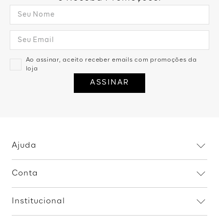
Ao assinar, aceito receber emails com promoções da
loja
ASSINAR
Ajuda
Dúvidas frequentes
Conta
Trocas e devoluções
Minha conta
Política de privacidade
Institucional
Meus pedidos
Fale conosco