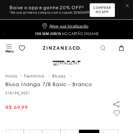
Baixe o app e ganhe 20% OFF*
COMPRAR
NO APP
*Na sua primeira compra com o cupom 20NOAPP
Ative sua localização
10X SEM JUROS
NO CARTÃO ZINZANE
Feminino
Blusas
Blusa Manga 7/8 Basic - Branco
018198_0021
R$
69
,
99