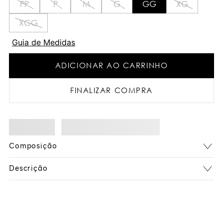
PP
P
M
G
GG
XG
XGG
Guia de Medidas
ADICIONAR AO CARRINHO
FINALIZAR COMPRA
Composição
Descrição