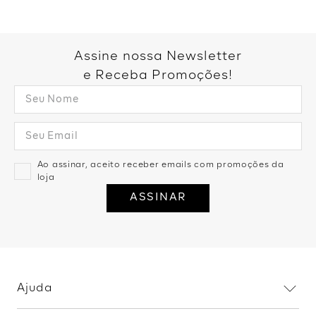
Você também pode gostar:
Blusa Caixinha Sem Manga -
Caqui
R$
159
,
99
2
R$
79
,
99
Blusa Ombro Único Faixa Metal -
Areia
R$
99
,
99
1
R$
99
,
99