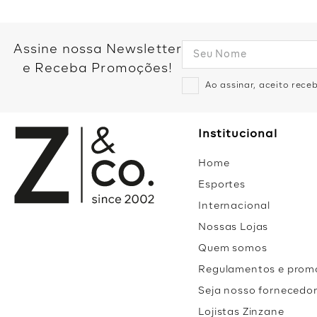
SH ANANINDEUA
ROD BR-316
,
4500
,
COQUEIRO
-
Assine nossa Newsletter
ANANINDEUA
/
PA
e Receba Promoções!
CEP:
67015220
Horário de Atendimento:
Ao assinar, aceito rec
Telefone:
Institucional
Home
Esportes
Internacional
SH PARALELA BAHIA
Nossas Lojas
AV LUIS VIANA FILHO
,
8544
,
PATAMARES
-
Quem somos
SALVADOR
/
BA
CEP:
41730101
Regulamentos e prom
Horário de Atendimento:
Seja nosso fornecedo
Lojistas Zinzane