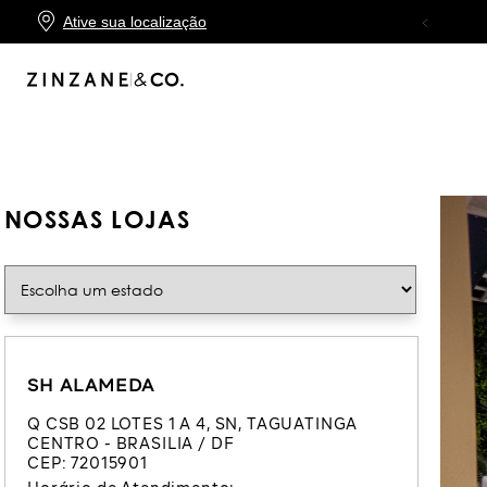
Ative sua localização
ACIMA DE
R$499
NOSSAS LOJAS
SH ALAMEDA
Q CSB 02 LOTES 1 A 4
,
SN
,
TAGUATINGA
CENTRO
-
BRASILIA
/
DF
CEP:
72015901