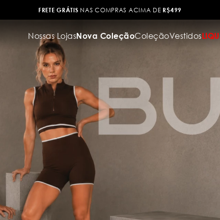
6X SEM JUROS
NO CARTÃO DE CRÉDITO
Nossas Lojas
Nova Coleção
Coleção
Vestidos
LIQU