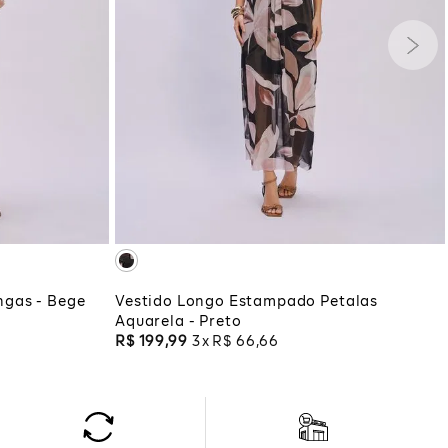
P
M
G
GG
COLA
ADICIONAR À SACOLA
gas - Bege
Vestido Longo Estampado Petalas
Aquarela - Preto
R$
199
,
99
3
R$
66
,
66