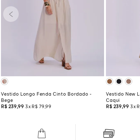
G
P
ADICIONAR À SACOLA
ADI
Vestido Longo Fenda Cinto Bordado -
Vestido New L
Bege
Caqui
R$
239
,
99
3
R$
79
,
99
R$
239
,
99
3
R