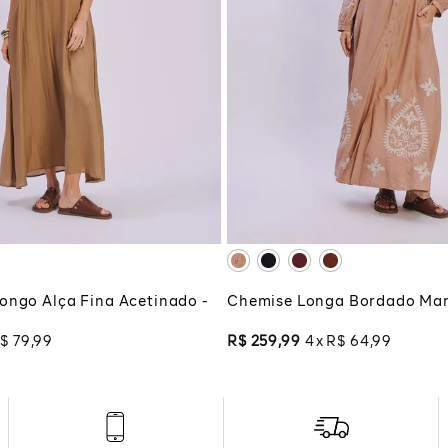
M
G
P
CIONAR À SACOLA
ADICIONAR À SA
ongo Alça Fina Acetinado -
Chemise Longa Bordado Man
$
79
,
99
R$
259
,
99
4
R$
64
,
99