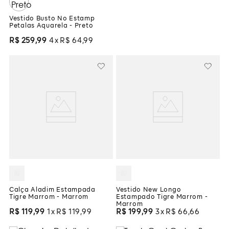
Vestido Busto No Estamp
Petalas Aquarela - Preto
R$
259
,
99
4
R$
64
,
99
Calça Aladim Estampada
Vestido New Longo
Tigre Marrom - Marrom
Estampado Tigre Marrom -
Marrom
R$
119
,
99
1
R$
119
,
99
R$
199
,
99
3
R$
66
,
66