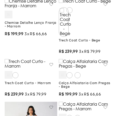
Chemise Detalhe Lenço Franja
- Marrom
R$
199
,
99
3
R$
66
,
66
Trech Coat Curto - Bege
R$
239
,
99
3
R$
79
,
99
Trech Coat Curto - Marrom
Calça Alfaiataria Com Pregas
- Bege
R$
239
,
99
3
R$
79
,
99
R$
199
,
99
3
R$
66
,
66