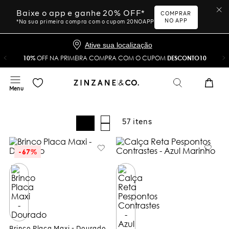
Baixe o app e ganhe 20% OFF*
COMPRAR
NO APP
*Na sua primeira compra com o cupom 20NOAPP
Ative sua localização
10%
OFF NA PRIMEIRA COMPRA COM O CUPOM
DESCONTO10
57
-
67%