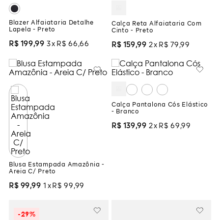
Blazer Alfaiataria Detalhe
Calça Reta Alfaiataria Com
Lapela - Preto
Cinto - Preto
R$
199
,
99
3
R$
66
,
66
R$
159
,
99
2
R$
79
,
99
Calça Pantalona Cós Elástico
- Branco
R$
139
,
99
2
R$
69
,
99
Blusa Estampada Amazônia -
Areia C/ Preto
R$
99
,
99
1
R$
99
,
99
-
29%