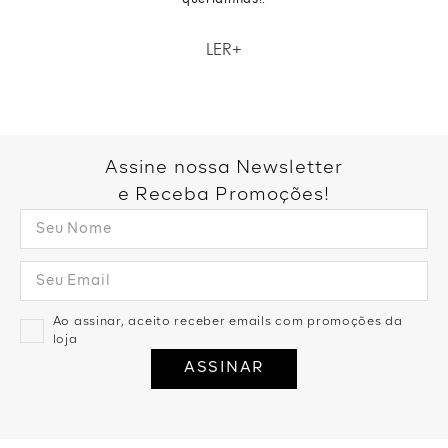
queridinhas!.
Como não amar um closet repleto de roupas femininas lindas,
LER
confortáveis e versáteis? Na loja da Zinzane você pode ter isso e
muito mais. A nossa vitrine virtual está sempre repleta das
roupas femininas mais procuradas e desejadas, além de
acessórios incríveis. Aproveite para garantir looks perfeitos
para diferentes momentos do seu dia. Curiosa para saber mais?
Então dá só uma olhada nos detalhes das nossas peças
Assine nossa Newsletter
queridinhas!.
e Receba Promoções!
Ao assinar, aceito receber emails com promoções da
loja
ASSINAR