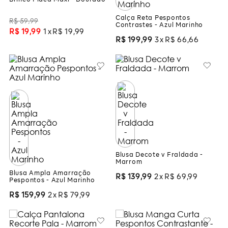
Brinco Placa Maxi - Dourado
Calça Reta Pespontos
R$
59
,
99
Contrastes - Azul Marinho
R$
19
,
99
1
R$
19
,
99
R$
199
,
99
3
R$
66
,
66
Blusa Decote v Fraldada -
Marrom
Blusa Ampla Amarração
R$
139
,
99
2
R$
69
,
99
Pespontos - Azul Marinho
R$
159
,
99
2
R$
79
,
99