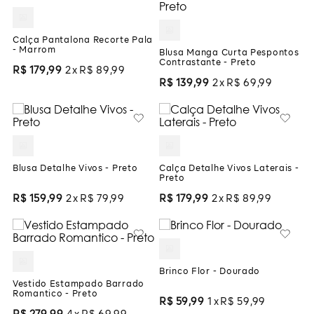
Calça Pantalona Recorte Pala
- Marrom
Blusa Manga Curta Pespontos
Contrastante - Preto
R$
179
,
99
2
R$
89
,
99
R$
139
,
99
2
R$
69
,
99
Blusa Detalhe Vivos - Preto
Calça Detalhe Vivos Laterais -
Preto
R$
159
,
99
2
R$
79
,
99
R$
179
,
99
2
R$
89
,
99
Brinco Flor - Dourado
Vestido Estampado Barrado
Romantico - Preto
R$
59
,
99
1
R$
59
,
99