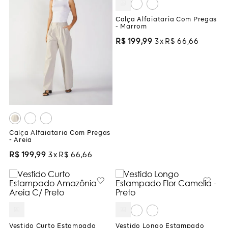
Calça Alfaiataria Com Pregas
- Marrom
R$
199
,
99
3
R$
66
,
66
Calça Alfaiataria Com Pregas
- Areia
R$
199
,
99
3
R$
66
,
66
Vestido Curto Estampado
Vestido Longo Estampado