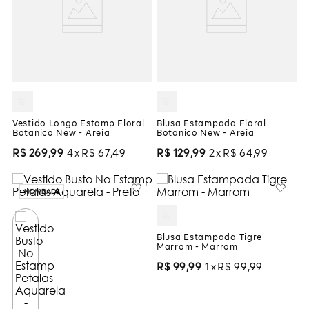
Vestido Longo Estamp Floral
Blusa Estampada Floral
Botanico New - Areia
Botanico New - Areia
R$
269
,
99
4
R$
67
,
49
R$
129
,
99
2
R$
64
,
99
NOVIDADE
Blusa Estampada Tigre
Marrom - Marrom
R$
99
,
99
1
R$
99
,
99