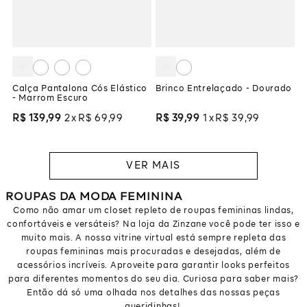
Calça Pantalona Cós Elástico
Brinco Entrelaçado - Dourado
- Marrom Escuro
R$
139
,
99
2
R$
69
,
99
R$
39
,
99
1
R$
39
,
99
ROUPAS DA MODA FEMININA
Como não amar um closet repleto de roupas femininas lindas,
confortáveis e versáteis? Na loja da Zinzane você pode ter isso e
muito mais. A nossa vitrine virtual está sempre repleta das
roupas femininas mais procuradas e desejadas, além de
acessórios incríveis. Aproveite para garantir looks perfeitos
para diferentes momentos do seu dia. Curiosa para saber mais?
Então dá só uma olhada nos detalhes das nossas peças