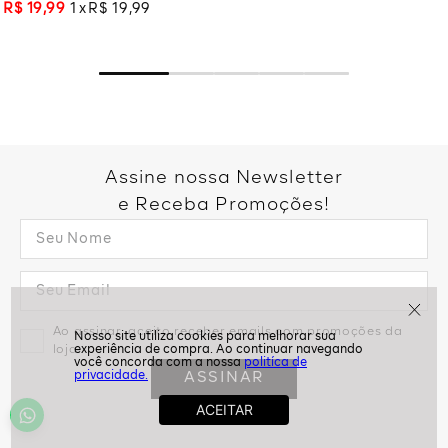
R$
19
,
99
1
R$
19
,
99
Assine nossa Newsletter
e Receba Promoções!
Ao assinar, aceito receber emails com promoções da
loja
politíca de
privacidade.
ASSINAR