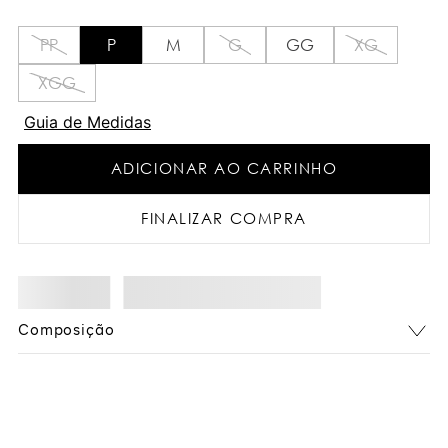
PP
P
M
G
GG
XG
XGG
Guia de Medidas
ADICIONAR AO CARRINHO
FINALIZAR COMPRA
Composição