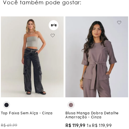
Você também pode gostar:
Top Faixa Sem Alça - Cinza
Blusa Manga Dobra Detalhe
Amarração - Cinza
R$
69
,
99
R$
119
,
99
1
R$
119
,
99