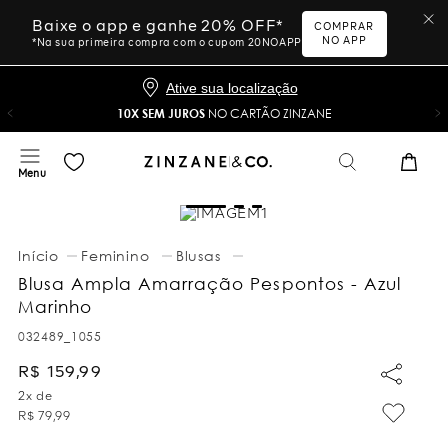
Baixe o app e ganhe 20% OFF*
COMPRAR
NO APP
*Na sua primeira compra com o cupom 20NOAPP
Ative sua localização
10X SEM JUROS
NO CARTÃO ZINZANE
Feminino
Blusas
Blusa Ampla Amarração Pespontos - Azul
Marinho
032489_1055
R$
159
,
99
2
x de
R$
79
,
99