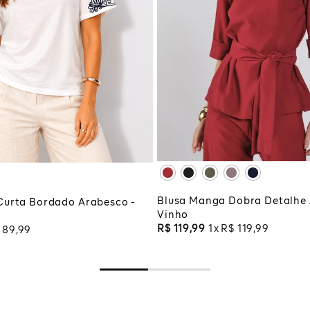
PP
P
M
M
G
GG
XG
XGG
G
ADICIONAR À SA
CIONAR À SACOLA
Blusa Manga Dobra Detalhe
Curta Bordado Arabesco -
Vinho
R$
119
,
99
1
R$
119
,
99
89
,
99