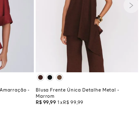
G
GG
PP
P
M
G
GG
XG
XGG
COLA
ADICIONAR À SACOLA
 Amarração -
Blusa Frente Única Detalhe Metal -
Marrom
R$
99
,
99
1
R$
99
,
99