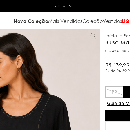
TROCA FÁCIL
Nova Coleção
Mais Vendidos
Coleção
Vestidos
LIQ
Fe
Blusa Ma
032494_0002
R$
139
,
99
2
x de
R$
69
,
9
PP
Guia de M