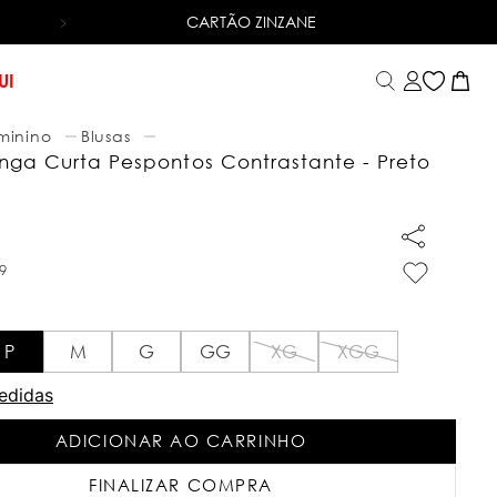
CARTÃO ZINZANE
6X SEM JUROS
NO CARTÃO DE CRÉDITO
UI
minino
Blusas
nga Curta Pespontos Contrastante - Preto
9
P
M
G
GG
XG
XGG
edidas
ADICIONAR AO CARRINHO
FINALIZAR COMPRA