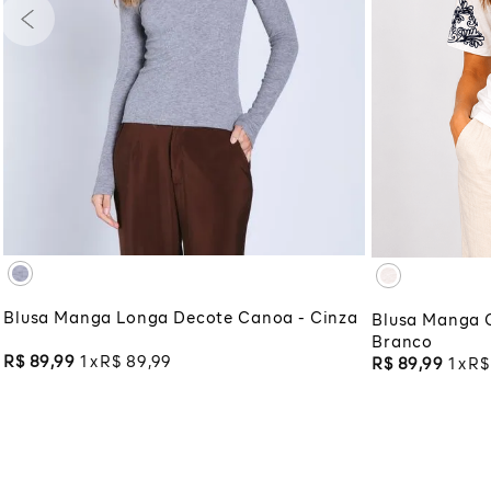
PP
P
M
G
GG
PP
P
XG
XGG
XG
XG
ADICIONAR À SACOLA
ADI
Blusa Manga Longa Decote Canoa - Cinza
Blusa Manga 
Branco
R$
89
,
99
1
R$
89
,
99
R$
89
,
99
1
R$