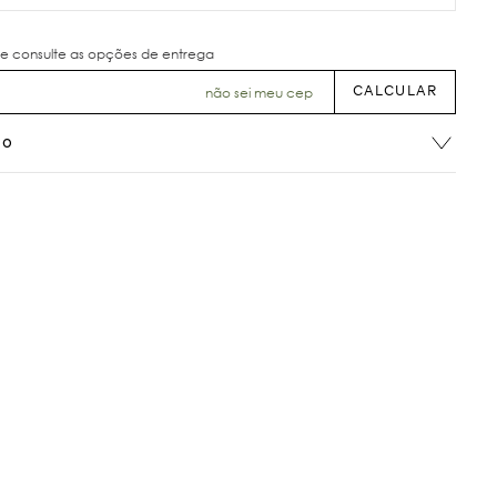
não sei meu cep
ão