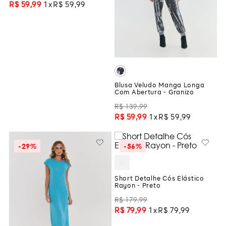
R$
59
,
99
1
R$
59
,
99
Blusa Veludo Manga Longa
Com Abertura - Granizo
R$
139
,
99
R$
59
,
99
1
R$
59
,
99
-
29%
-
56%
Short Detalhe Cós Elástico
Rayon - Preto
R$
179
,
99
R$
79
,
99
1
R$
79
,
99