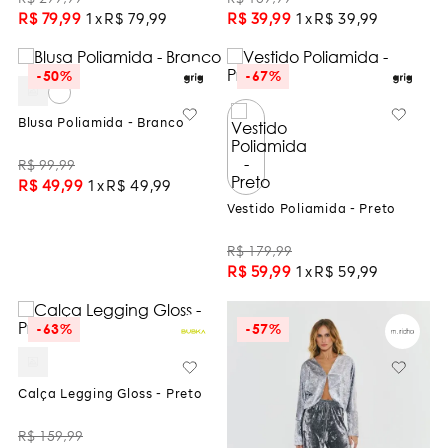
R$
79
,
99
1
R$
79
,
99
R$
39
,
99
1
R$
39
,
99
-
50%
-
67%
Blusa Poliamida - Branco
R$
99
,
99
R$
49
,
99
1
R$
49
,
99
Vestido Poliamida - Preto
R$
179
,
99
R$
59
,
99
1
R$
59
,
99
-
63%
-
57%
Calça Legging Gloss - Preto
R$
159
,
99