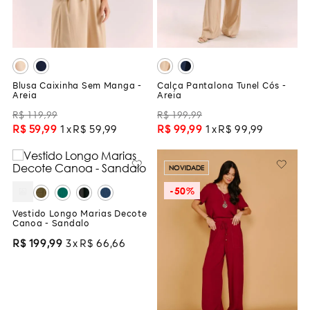
Blusa Caixinha Sem Manga -
Calça Pantalona Tunel Cós -
Areia
Areia
R$
119
,
99
R$
199
,
99
R$
59
,
99
1
R$
59
,
99
R$
99
,
99
1
R$
99
,
99
NOVIDADE
-
50%
Vestido Longo Marias Decote
Canoa - Sandalo
R$
199
,
99
3
R$
66
,
66