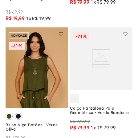
R$
79
,
99
1
R$
79
,
99
R$
69
,
99
R$
19
,
99
1
R$
19
,
99
-
71%
NOVIDADE
-
61%
Calça Pantalona Pala
Geométrica - Verde Bandeira
R$
279
,
99
Blusa Alça Botões - Verde
R$
79
,
99
1
R$
79
,
99
Oliva
R$
179
,
99