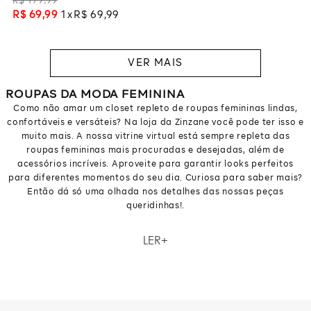
R$
69
,
99
1
R$
69
,
99
ROUPAS DA MODA FEMININA
Como não amar um closet repleto de roupas femininas lindas,
confortáveis e versáteis? Na loja da Zinzane você pode ter isso e
muito mais. A nossa vitrine virtual está sempre repleta das
roupas femininas mais procuradas e desejadas, além de
acessórios incríveis. Aproveite para garantir looks perfeitos
para diferentes momentos do seu dia. Curiosa para saber mais?
Então dá só uma olhada nos detalhes das nossas peças
queridinhas!.
Como não amar um closet repleto de roupas femininas lindas,
LER
confortáveis e versáteis? Na loja da Zinzane você pode ter isso e
muito mais. A nossa vitrine virtual está sempre repleta das
roupas femininas mais procuradas e desejadas, além de
acessórios incríveis. Aproveite para garantir looks perfeitos
para diferentes momentos do seu dia. Curiosa para saber mais?