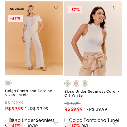
-
57%
NOVIDADE
-
67%
Calça Pantalona Detalhe
Blusa Under Seamless Carol -
Vivos - Areia
Off White
R$
299
,
99
R$
69
,
99
R$
99
,
99
1
R$
99
,
99
R$
29
,
99
1
R$
29
,
99
-
57%
-
67%