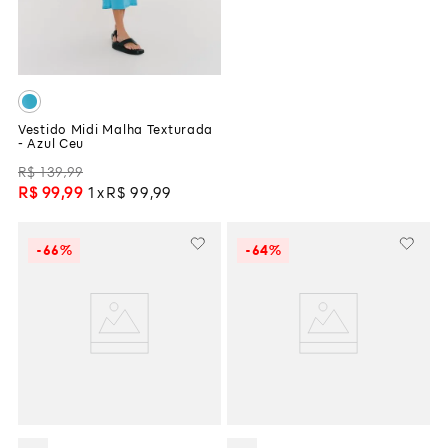
Vestido Midi Malha Texturada
- Azul Ceu
R$
139
,
99
R$
99
,
99
1
R$
99
,
99
-
66%
-
64%