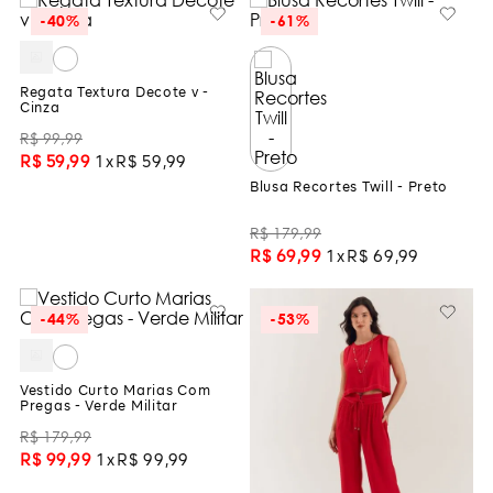
-
40%
-
61%
Regata Textura Decote v -
Cinza
R$
99
,
99
R$
59
,
99
1
R$
59
,
99
Blusa Recortes Twill - Preto
R$
179
,
99
R$
69
,
99
1
R$
69
,
99
-
44%
-
53%
Vestido Curto Marias Com
Pregas - Verde Militar
R$
179
,
99
R$
99
,
99
1
R$
99
,
99