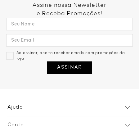
Então dá só uma olhada nos detalhes das nossas peças
Assine nossa Newsletter
queridinhas!.
e Receba Promoções!
Ao assinar, aceito receber emails com promoções da
loja
ASSINAR
Ajuda
Dúvidas frequentes
Conta
Trocas e devoluções
Minha conta