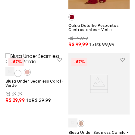
Calça Detalhe Pespontos
Contrastantes - Vinho
R$
199
,
99
R$
99
,
99
1
R$
99
,
99
-
57%
-
57%
Blusa Under Seamless Carol -
Verde
R$
69
,
99
R$
29
,
99
1
R$
29
,
99
Blusa Under Seanless Camila -