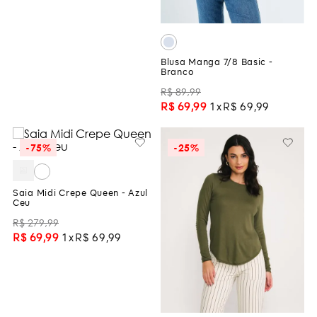
Blusa Manga 7/8 Basic -
Branco
R$
89
,
99
R$
69
,
99
1
R$
69
,
99
-
75%
-
25%
Saia Midi Crepe Queen - Azul
Ceu
R$
279
,
99
R$
69
,
99
1
R$
69
,
99