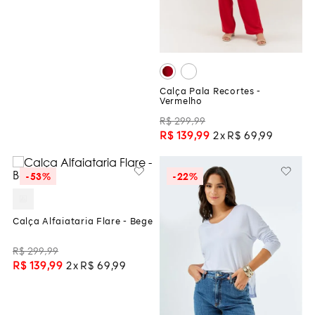
Calça Pala Recortes -
Vermelho
R$
299
,
99
R$
139
,
99
2
R$
69
,
99
-
53%
-
22%
Calça Alfaiataria Flare - Bege
R$
299
,
99
R$
139
,
99
2
R$
69
,
99