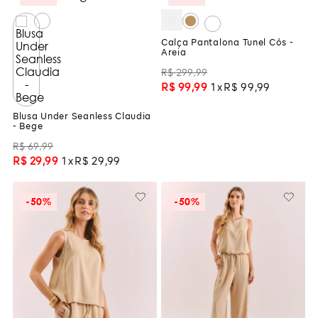
Calça Pantalona Tunel Cós -
Areia
R$
299
,
99
R$
99
,
99
1
R$
99
,
99
Blusa Under Seanless Claudia
- Bege
R$
69
,
99
R$
29
,
99
1
R$
29
,
99
-
50%
-
50%