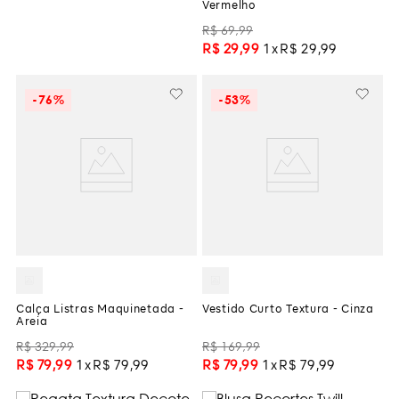
Vermelho
R$
69
,
99
R$
29
,
99
1
R$
29
,
99
-
76%
-
53%
Calça Listras Maquinetada -
Vestido Curto Textura - Cinza
Areia
R$
329
,
99
R$
169
,
99
R$
79
,
99
1
R$
79
,
99
R$
79
,
99
1
R$
79
,
99