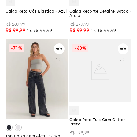
Calça Reta Cós Elástico - Azul
Calça Recorte Detalhe Botao -
Areia
R$
289
,
99
R$
279
,
99
R$
99
,
99
1
R$
99
,
99
R$
99
,
99
1
R$
99
,
99
-
71%
-
60%
Calça Reta Tule Com Glitter -
Preto
R$
199
,
99
Top Faixa Sem Alça - Cinza