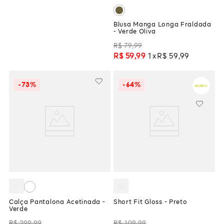
Blusa Manga Longa Fraldada
- Verde Oliva
R$
79
,
99
R$
59
,
99
1
R$
59
,
99
-
73%
-
64%
Calça Pantalona Acetinada -
Short Fit Gloss - Preto
Verde
R$
299
,
99
R$
109
,
99