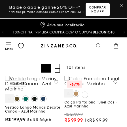
Baixe o app e ganhe 20% OFF*
COMPRAR
NO APP
*Na sua primeira compra com o cupom 20NOAPP
Ative sua localização
10%
OFF NA PRIMEIRA COMPRA COM O CUPOM
DESCONTO10
101
-
67%
NOVIDADE
Calça Pantalona Tunel Cós -
Azul Marinho
Vestido Longo Marias Decote
Canoa - Azul Marinho
R$
299
,
99
R$
199
,
99
3
R$
66
,
66
R$
99
,
99
1
R$
99
,
99