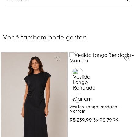
Você também pode gostar:
Vestido Longo Rendado -
Marrom
R$
239
,
99
3
R$
79
,
99