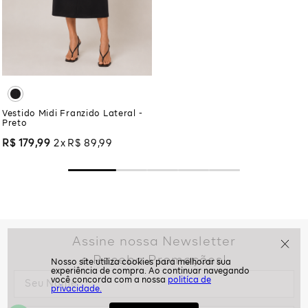
Vestido Midi Franzido Lateral -
Preto
R$
179
,
99
2
R$
89
,
99
Assine nossa Newsletter
e Receba Promoções!
politíca de
privacidade.