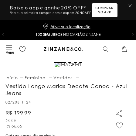
Baixe o app e ganhe 20% OFF*
COMPRAR
NO APP
*Na sua primeira compra com o cupom 20NOAPP
Ative sua localização
10X SEM JUROS
NO CARTÃO ZINZANE
Feminino
Vestidos
Vestido Longo Marias Decote Canoa - Azul
Jeans
027203_1124
R$
199
,
99
3
x de
R$
66
,
66