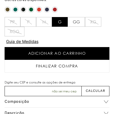
PP
P
M
G
GG
XG
XGG
Guia de Medidas
ADICIONAR AO CARRINHO
FINALIZAR COMPRA
não sei meu cep
Composição
Descrição