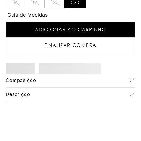
P
M
G
GG
Guia de Medidas
ADICIONAR AO CARRINHO
FINALIZAR COMPRA
Composição
Descrição
Você também pode gostar: