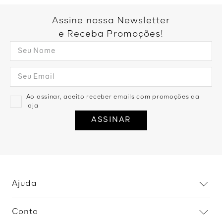
Calça Cenoura Barra Elástico -
Calça Aladim Detalhe Pala -
Azul Marinho
Marrom
R$
139
,
99
2
R$
69
,
99
R$
159
,
99
2
R$
79
,
99