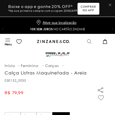
Baixe o app e ganhe 20% OFF*
COMPRAR
NO APP
*Na sua primeira compra com o cupom 20NOAPP
Ative sua localização
10X SEM JUROS
NO CARTÃO ZINZANE
Feminino
Calças
Calça Listras Maquinetada - Areia
030152_0035
R$
79
,
99