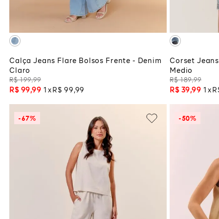
ADICIONAR À SACOLA
ADI
Calça Jeans Flare Bolsos Frente - Denim
Corset Jeans
Claro
Medio
R$
199
,
99
R$
189
,
99
R$
99
,
99
1
R$
99
,
99
R$
39
,
99
1
R
-
67%
-
50%