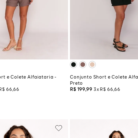
M
G
G
GG
CIONAR À SACOLA
ADICIONAR À SA
t e Colete Alfaiataria -
Conjunto Short e Colete Alfa
Preto
R$
66
,
66
R$
199
,
99
3
R$
66
,
66