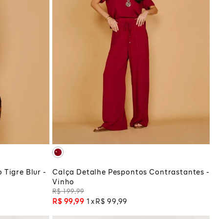
P
M
GG
COLA
ADICIONAR À SACOLA
Tigre Blur -
Calça Detalhe Pespontos Contrastantes -
Vinho
R$
199
,
99
R$
99
,
99
1
R$
99
,
99