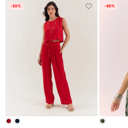
-
53%
-
50%
M
GG
ADICIONAR À SACOLA
ADI