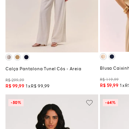
G
GG
ADI
ADICIONAR À SACOLA
Blusa Caixin
Calça Pantalona Tunel Cós - Areia
R$
119
,
99
R$
299
,
99
R$
59
,
99
1
R
R$
99
,
99
1
R$
99
,
99
-
50%
-
64%