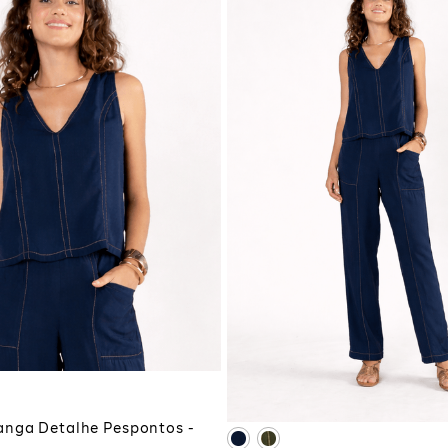
P
G
CIONAR À SACOLA
P
M
G
ADICIONAR À SA
anga Detalhe Pespontos -