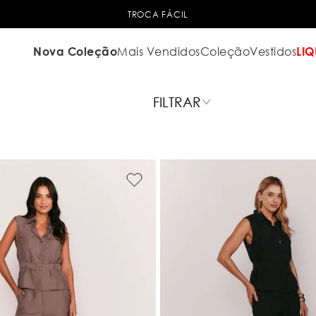
TROCA FÁCIL
Nova Coleção
Mais Vendidos
Coleção
Vestidos
LIQ
FILTRAR