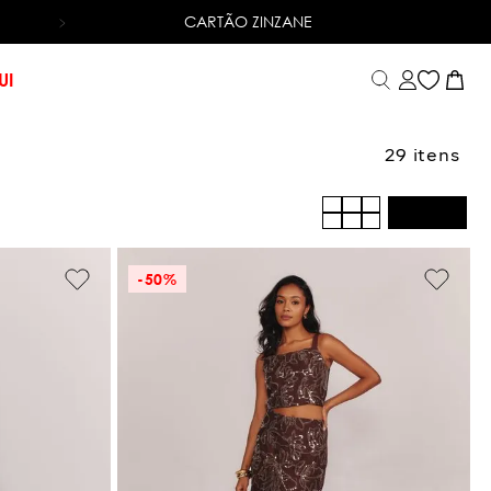
CARTÃO ZINZANE
6X SEM JUROS
NO CARTÃO DE CRÉDITO
UI
29
-
50%