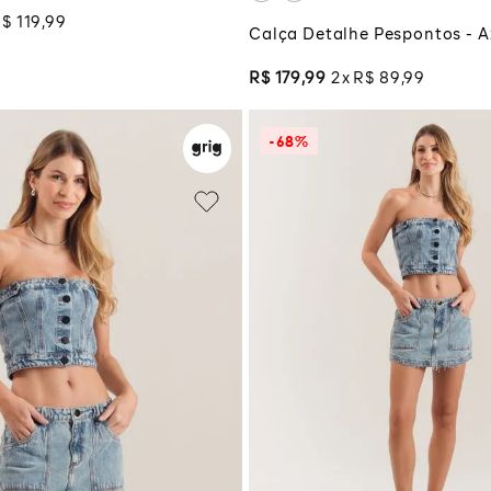
o
R$
119
,
99
Calça Detalhe Pespontos - A
R$
179
,
99
2
R$
89
,
99
-
68%
P
M
G
34
36