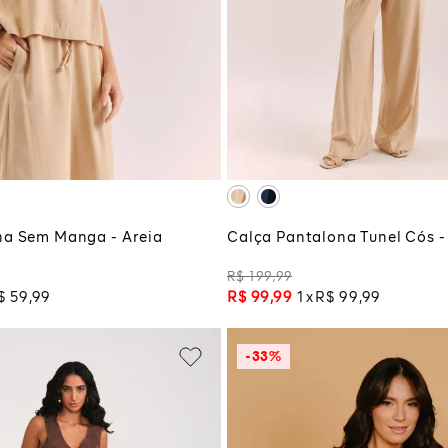
P
M
P
M
G
CIONAR À SACOLA
ADICIONAR À SA
ha Sem Manga - Areia
Calça Pantalona Tunel Cós -
R$
199
,
99
$
59
,
99
R$
99
,
99
1
R$
99
,
99
-
33%