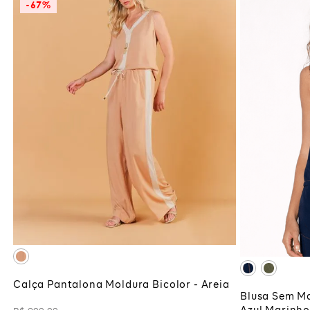
-
67%
M
G
GG
ADICIONAR À SACOLA
ADI
Calça Pantalona Moldura Bicolor - Areia
Blusa Sem M