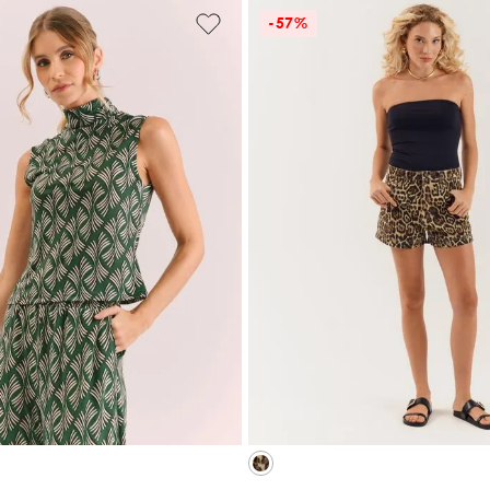
-
57%
P
M
GG
38
40
44
CIONAR À SACOLA
ADICIONAR À SA