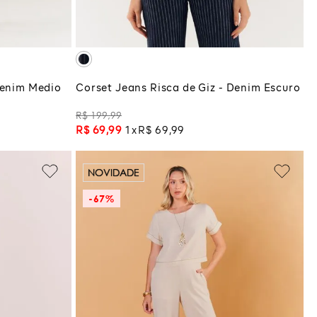
COLA
ADICIONAR À SACOLA
Denim Medio
Corset Jeans Risca de Giz - Denim Escuro
R$
199
,
99
R$
69
,
99
1
R$
69
,
99
NOVIDADE
-
67%