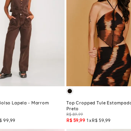
46
M
G
CIONAR À SACOLA
ADICIONAR À SA
Bolso Lapela - Marrom
Top Cropped Tule Estampado 
Preto
R$
89
,
99
$
99
,
99
R$
59
,
99
1
R$
59
,
99