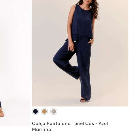
GG
ADICIONAR À SACOLA
GG
COLA
Calça Pantalona Tunel Cós - Azul
Marinho