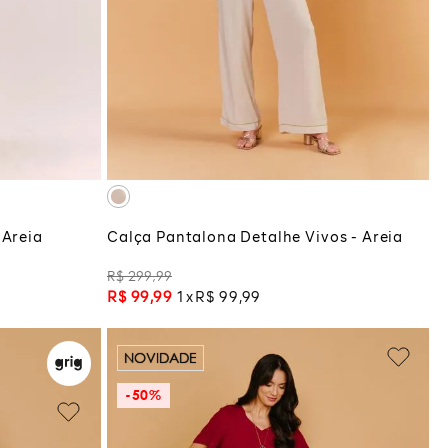
GG
M
G
GG
COLA
ADICIONAR À SACOLA
 Areia
Calça Pantalona Detalhe Vivos - Areia
R$
299
,
99
R$
99
,
99
1
R$
99
,
99
NOVIDADE
-
50%