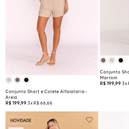
ADI
M
G
GG
ADICIONAR À SACOLA
Conjunto Shor
Marrom
R$
199
,
99
3
Conjunto Short e Colete Alfaiataria -
Areia
R$
199
,
99
3
R$
66
,
66
NOVIDADE