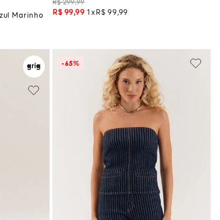
R$
299
,
99
R$
99
,
99
1
R$
99
,
99
zul Marinho
-
65%
38
M
G
GG