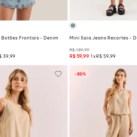
CIONAR À SACOLA
ADICIONAR À SA
 Botões Frontais - Denim
Mini Saia Jeans Recortes - 
R$
189
,
99
$
39
,
99
R$
59
,
99
1
R$
59
,
99
-
50%