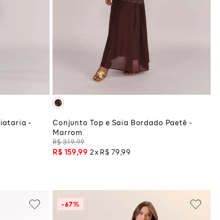
P
M
G
COLA
ADICIONAR À SACOLA
iataria -
Conjunto Top e Saia Bordado Paetê -
Marrom
R$
319
,
99
R$
159
,
99
2
R$
79
,
99
-
67%