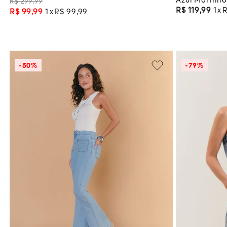
R$
299
,
99
Azul Marinh
R$
119
,
99
1
R$
99
,
99
1
R$
99
,
99
-
50%
-
79%
44
46