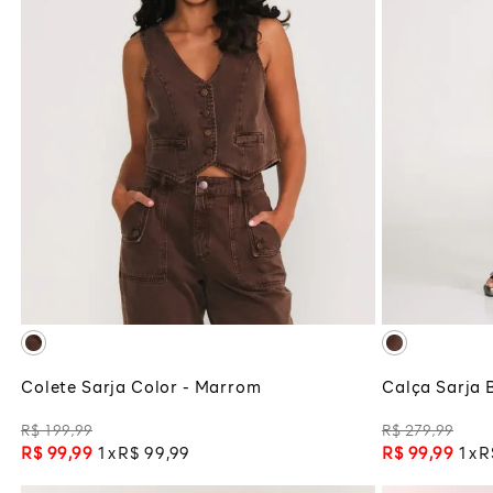
M
ADICIONAR À SACOLA
ADI
Colete Sarja Color - Marrom
Calça Sarja 
R$
199
,
99
R$
279
,
99
R$
99
,
99
1
R$
99
,
99
R$
99
,
99
1
R