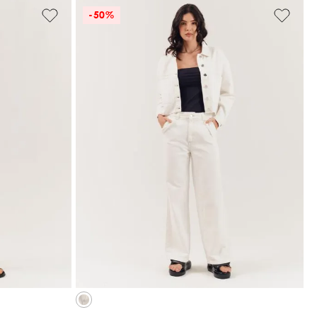
-
50%
46
42
44
46
COLA
ADICIONAR À SACOLA