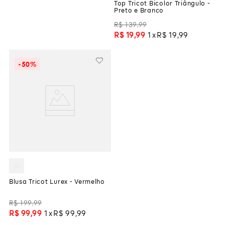
Top Tricot Bicolor Triângulo -
Preto e Branco
R$
139
,
99
R$
19
,
99
1
R$
19
,
99
-
50%
Blusa Tricot Lurex - Vermelho
R$
199
,
99
R$
99
,
99
1
R$
99
,
99