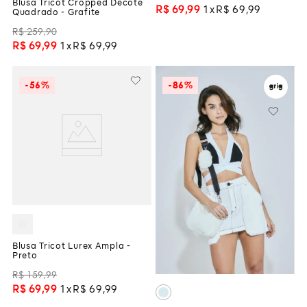
Blusa Tricot Cropped Decote
R$
69
,
99
1
R$
69
,
99
Quadrado - Grafite
R$
259
,
90
R$
69
,
99
1
R$
69
,
99
-
56%
-
86%
Blusa Tricot Lurex Ampla -
Preto
R$
159
,
99
R$
69
,
99
1
R$
69
,
99