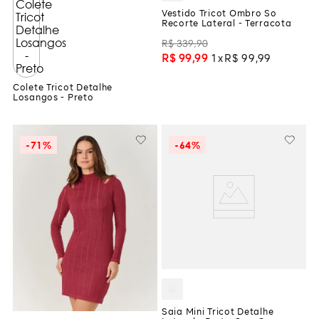
Vestido Tricot Ombro So
Recorte Lateral - Terracota
R$
339
,
90
R$
99
,
99
1
R$
99
,
99
Colete Tricot Detalhe
Losangos - Preto
-
71%
-
64%
Saia Mini Tricot Detalhe