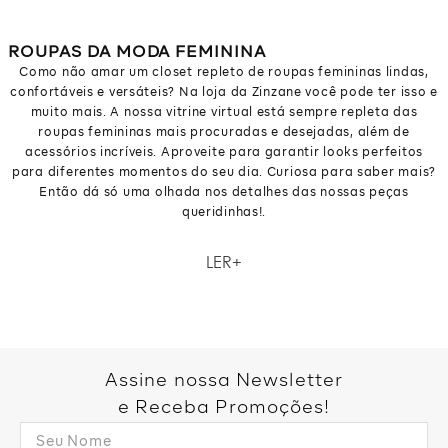
ROUPAS DA MODA FEMININA
Como não amar um closet repleto de roupas femininas lindas,
confortáveis e versáteis? Na loja da Zinzane você pode ter isso e
muito mais. A nossa vitrine virtual está sempre repleta das
roupas femininas mais procuradas e desejadas, além de
acessórios incríveis. Aproveite para garantir looks perfeitos
para diferentes momentos do seu dia. Curiosa para saber mais?
Então dá só uma olhada nos detalhes das nossas peças
queridinhas!.
Como não amar um closet repleto de roupas femininas lindas,
LER
confortáveis e versáteis? Na loja da Zinzane você pode ter isso e
muito mais. A nossa vitrine virtual está sempre repleta das
roupas femininas mais procuradas e desejadas, além de
acessórios incríveis. Aproveite para garantir looks perfeitos
para diferentes momentos do seu dia. Curiosa para saber mais?
Então dá só uma olhada nos detalhes das nossas peças
Assine nossa Newsletter
queridinhas!.
e Receba Promoções!