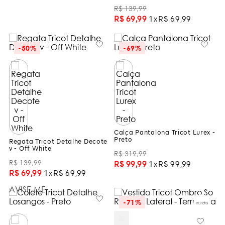
R$
139
,
99
R$
69
,
99
1
R$
69
,
99
-
50%
-
69%
Calça Pantalona Tricot Lurex -
Preto
Regata Tricot Detalhe Decote
v - Off White
R$
319
,
99
R$
139
,
99
R$
99
,
99
1
R$
99
,
99
R$
69
,
99
1
R$
69
,
99
AVISE-ME
-
71%