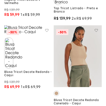
Regata Tricot Decote v -
Vermelho
Top Tricot Listrado - Preto e
R$
139
,
99
Branco
R$
59
,
99
1
R$
59
,
99
R$
139
,
99
2
R$
69
,
99
-
50%
-
50%
Blusa Tricot Decote Redondo -
Caqui
R$
139
,
99
R$
69
,
99
1
R$
69
,
99
Blusa Tricot Decote Redondo
Canelado - Caqui