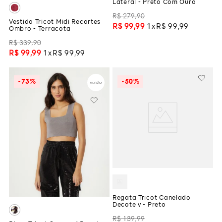
Lateral - Preto Com Ouro
R$
279
,
90
Vestido Tricot Midi Recortes
R$
99
,
99
1
R$
99
,
99
Ombro - Terracota
R$
339
,
90
R$
99
,
99
1
R$
99
,
99
-
73%
-
50%
Regata Tricot Canelado
Decote v - Preto
R$
139
,
99