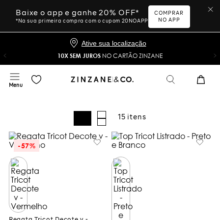
Baixe o app e ganhe 20% OFF*
COMPRAR
NO APP
*Na sua primeira compra com o cupom 20NOAPP
Ative sua localização
10X SEM JUROS
NO CARTÃO ZINZANE
15
-
57%