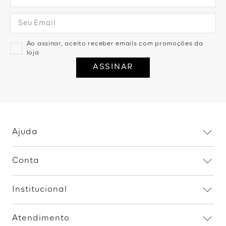
Ao assinar, aceito receber emails com promoções da
loja
ASSINAR
Ajuda
Dúvidas frequentes
Conta
Trocas e devoluções
Minha conta
Política de privacidade
Institucional
Meus pedidos
Fale conosco
Home
Procon RJ
Atendimento