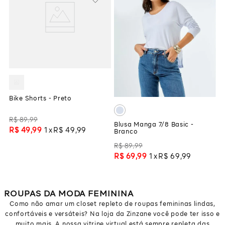
Bike Shorts - Preto
R$
89
,
99
Blusa Manga 7/8 Basic -
R$
49
,
99
1
R$
49
,
99
Branco
R$
89
,
99
R$
69
,
99
1
R$
69
,
99
ROUPAS DA MODA FEMININA
Como não amar um closet repleto de roupas femininas lindas,
confortáveis e versáteis? Na loja da Zinzane você pode ter isso e
muito mais. A nossa vitrine virtual está sempre repleta das