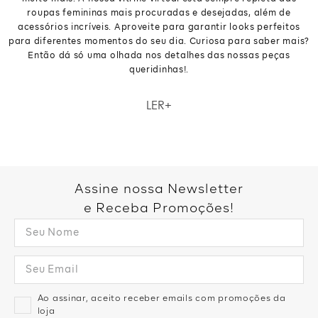
roupas femininas mais procuradas e desejadas, além de
acessórios incríveis. Aproveite para garantir looks perfeitos
para diferentes momentos do seu dia. Curiosa para saber mais?
Então dá só uma olhada nos detalhes das nossas peças
queridinhas!.
Como não amar um closet repleto de roupas femininas lindas,
LER
confortáveis e versáteis? Na loja da Zinzane você pode ter isso e
muito mais. A nossa vitrine virtual está sempre repleta das
roupas femininas mais procuradas e desejadas, além de
acessórios incríveis. Aproveite para garantir looks perfeitos
para diferentes momentos do seu dia. Curiosa para saber mais?
Então dá só uma olhada nos detalhes das nossas peças
Assine nossa Newsletter
queridinhas!.
e Receba Promoções!
Ao assinar, aceito receber emails com promoções da
loja