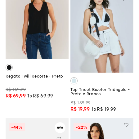
Regata Twill Recorte - Preto
R$
159
,
99
Top Tricot Bicolor Triângulo -
Preto e Branco
R$
69
,
99
1
R$
69
,
99
R$
139
,
99
R$
19
,
99
1
R$
19
,
99
-
44%
-
22%