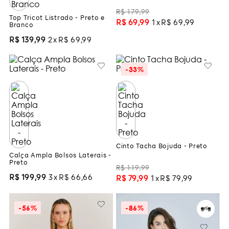
R$
179
,
99
Top Tricot Listrado - Preto e
R$
69
,
99
1
R$
69
,
99
Branco
R$
139
,
99
2
R$
69
,
99
-
33%
Cinto Tacha Bojuda - Preto
Calça Ampla Bolsos Laterais -
Preto
R$
119
,
99
R$
199
,
99
3
R$
66
,
66
R$
79
,
99
1
R$
79
,
99
-
56%
-
86%