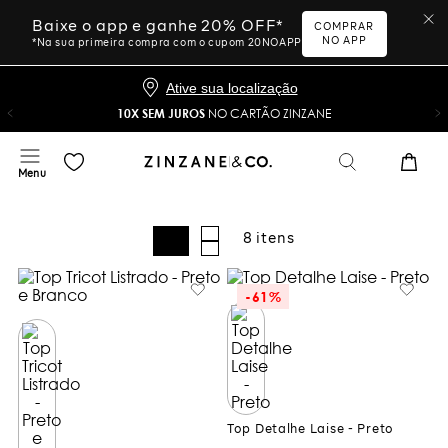
Baixe o app e ganhe 20% OFF*
COMPRAR
NO APP
*Na sua primeira compra com o cupom 20NOAPP
Ative sua localização
10X SEM JUROS
NO CARTÃO ZINZANE
8
-
61%
Top Detalhe Laise - Preto