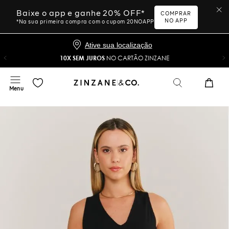
Baixe o app e ganhe 20% OFF*
COMPRAR
NO APP
*Na sua primeira compra com o cupom 20NOAPP
Ative sua localização
10X SEM JUROS
NO CARTÃO ZINZANE