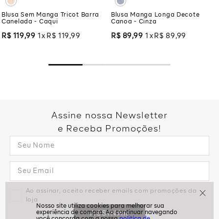
Blusa Sem Manga Tricot Barra
Blusa Manga Longa Decote
Canelada - Caqui
Canoa - Cinza
R$
119
,
99
1
R$
119
,
99
R$
89
,
99
1
R$
89
,
99
Assine nossa Newsletter
e Receba Promoções!
Ao assinar, aceito receber emails com promoções da
loja
ASSINAR