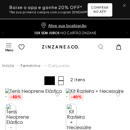
Baixe o app e ganhe 20% OFF*
COMPRAR
NO APP
*Na sua primeira compra com o cupom 20NOAPP
Ative sua localização
10X SEM JUROS
NO CARTÃO ZINZANE
Feminino
Calçados
2
-
50%
-
40%