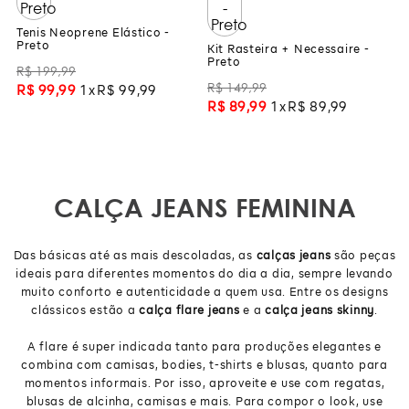
Tenis Neoprene Elástico -
Preto
Kit Rasteira + Necessaire -
Preto
R$
199
,
99
R$
149
,
99
R$
99
,
99
1
R$
99
,
99
R$
89
,
99
1
R$
89
,
99
CALÇA JEANS FEMININA
Das básicas até as mais descoladas, as
calças jeans
são peças
ideais para diferentes momentos do dia a dia, sempre levando
muito conforto e autenticidade a quem usa. Entre os designs
clássicos estão a
calça flare jeans
e a
calça jeans skinny
.
A flare é super indicada tanto para produções elegantes e
combina com camisas, bodies, t-shirts e blusas, quanto para
momentos informais. Por isso, aproveite e use com regatas,
blusas de alcinha, camisas e mais. Para compor o look, use