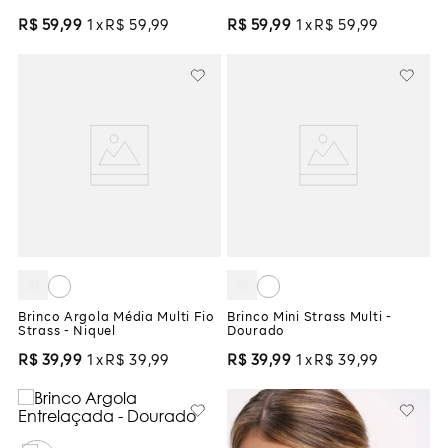
R$
59
,
99
1
R$
59
,
99
R$
59
,
99
1
R$
59
,
99
Brinco Argola Média Multi Fio
Brinco Mini Strass Multi -
Strass - Niquel
Dourado
R$
39
,
99
1
R$
39
,
99
R$
39
,
99
1
R$
39
,
99