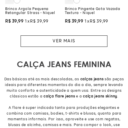
Brinco Argola Pequena
Brinco Pingente Gota Vazada
Retangular Strass - Niquel
Textura - Niquel
R$
39
,
99
1
R$
39
,
99
R$
39
,
99
1
R$
39
,
99
CALÇA JEANS FEMININA
Das básicas até as mais descoladas, as
calças jeans
são peças
ideais para diferentes momentos do dia a dia, sempre levando
muito conforto e autenticidade a quem usa. Entre os designs
clássicos estão a
calça flare jeans
e a
calça jeans skinny
.
A flare é super indicada tanto para produções elegantes e
combina com camisas, bodies, t-shirts e blusas, quanto para
momentos informais. Por isso, aproveite e use com regatas,
blusas de alcinha, camisas e mais. Para compor o look, use