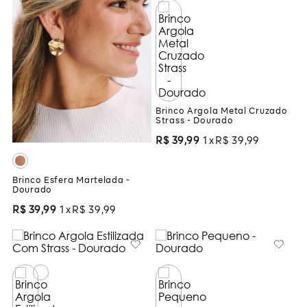
Brinco Argola Metal Cruzado
Strass - Dourado
R$
39
,
99
1
R$
39
,
99
Brinco Esfera Martelada -
Dourado
R$
39
,
99
1
R$
39
,
99