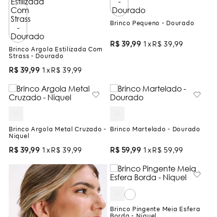
Brinco Pequeno - Dourado
R$
39
,
99
1
R$
39
,
99
Brinco Argola Estilizada Com
Strass - Dourado
R$
39
,
99
1
R$
39
,
99
Brinco Argola Metal Cruzado -
Brinco Martelado - Dourado
Niquel
R$
39
,
99
1
R$
39
,
99
R$
59
,
99
1
R$
59
,
99
Brinco Pingente Meia Esfera
Borda - Niquel