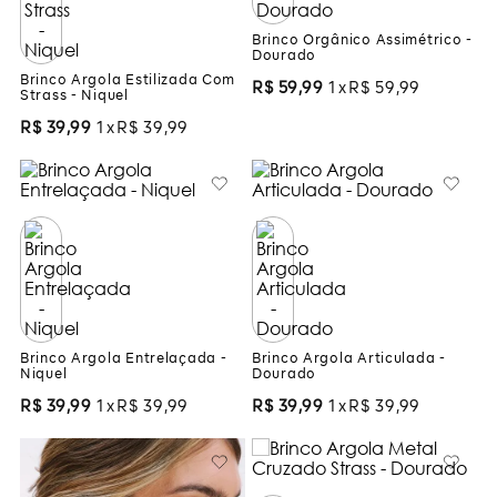
Brinco Orgânico Assimétrico -
Dourado
Brinco Argola Estilizada Com
R$
59
,
99
1
R$
59
,
99
Strass - Niquel
R$
39
,
99
1
R$
39
,
99
Brinco Argola Entrelaçada -
Brinco Argola Articulada -
Niquel
Dourado
R$
39
,
99
1
R$
39
,
99
R$
39
,
99
1
R$
39
,
99