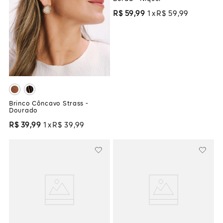
R$
59
,
99
1
R$
59
,
99
Brinco Côncavo Strass -
Dourado
R$
39
,
99
1
R$
39
,
99