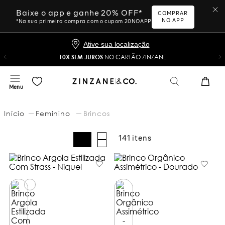
Baixe o app e ganhe 20% OFF*
COMPRAR
NO APP
*Na sua primeira compra com o cupom 20NOAPP
Ative sua localização
10X SEM JUROS
NO CARTÃO ZINZANE
Feminino
Brincos
141