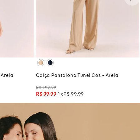
P
M
G
GG
COLA
ADICIONAR À SACOLA
 Areia
Calça Pantalona Tunel Cós - Areia
R$
199
,
99
R$
99
,
99
1
R$
99
,
99