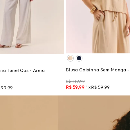
P
M
G
GG
ADICIONAR À SA
CIONAR À SACOLA
Blusa Caixinha Sem Manga -
na Tunel Cós - Areia
R$
119
,
99
R$
59
,
99
1
R$
59
,
99
99
,
99