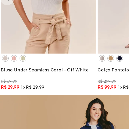
M
GG
ADICIONAR À SACOLA
ADI
Blusa Under Seamless Carol - Off White
Calça Pantalo
R$
69
,
99
R$
299
,
99
R$
29
,
99
1
R$
29
,
99
R$
99
,
99
1
R$