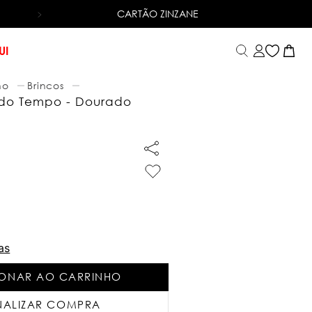
CARTÃO ZINZANE
ENTREGA RÁPIDA
PARA TODO BRASIL. *CONSULTE 
UI
no
Brincos
l do Tempo - Dourado
as
IONAR AO CARRINHO
NALIZAR COMPRA