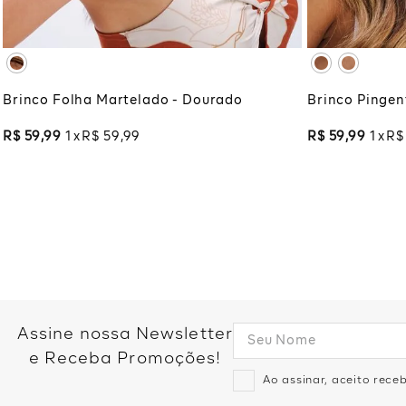
ADICIONAR À SACOLA
ADI
Brinco Folha Martelado - Dourado
Brinco Pingent
R$
59
,
99
1
R$
59
,
99
R$
59
,
99
1
R$
Assine nossa Newsletter
e Receba Promoções!
Ao assinar, aceito rec