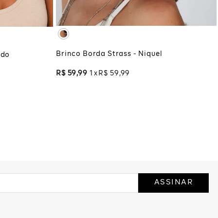
ADICIONAR À SACOLA
COLA
Brinco Borda Strass - Niquel
ado
R$
59
,
99
1
R$
59
,
99
ASSINAR