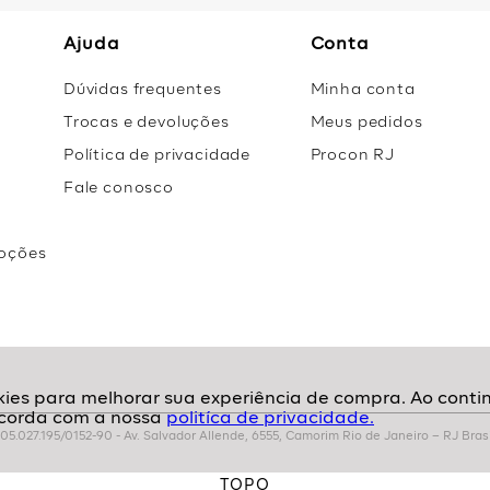
Ajuda
Conta
Dúvidas frequentes
Minha conta
Trocas e devoluções
Meus pedidos
Política de privacidade
Procon RJ
Fale conosco
oções
r
politíca de privacidade.
.027.195/0152-90 - Av. Salvador Allende, 6555, Camorim Rio de Janeiro – RJ Brasil
TOPO