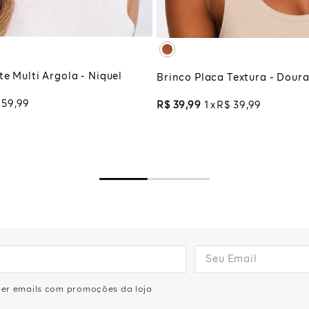
CIONAR À SACOLA
ADICIONAR À SA
e Multi Argola - Niquel
Brinco Placa Textura - Dour
59
,
99
R$
39
,
99
1
R$
39
,
99
eber emails com promoções da loja