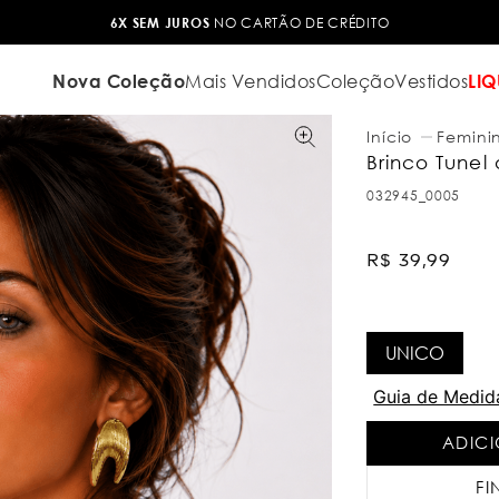
6X SEM JUROS
NO CARTÃO DE CRÉDITO
Nova Coleção
Mais Vendidos
Coleção
Vestidos
LIQ
Femini
Brinco Tune
032945_0005
R$
39
,
99
UNICO
Guia de Medid
ADIC
FI