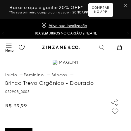
Baixe o app e ganhe 20% OFF*
COMPRAR
NO APP
*Na sua primeira compra com o cupom 20NOAPP
Ative sua localização
10X SEM JUROS
NO CARTÃO ZINZANE
Feminino
Brincos
Brinco Trevo Orgânico - Dourado
032908_0005
R$
39
,
99