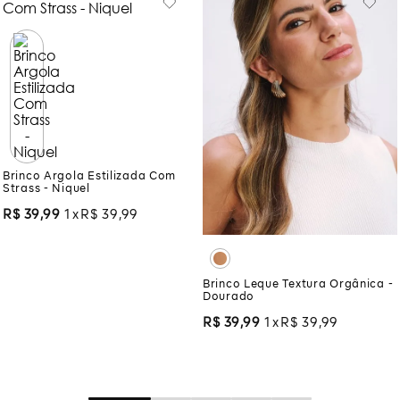
Brinco Argola Estilizada Com
Strass - Niquel
R$
39
,
99
1
R$
39
,
99
Brinco Leque Textura Orgânica -
Dourado
R$
39
,
99
1
R$
39
,
99