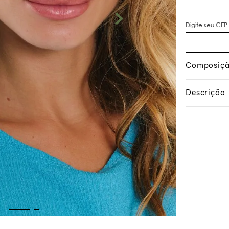
Composiç
Descrição