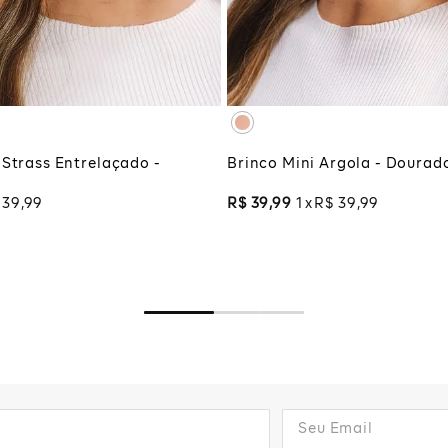
UNICO
UNICO
CIONAR À SACOLA
ADICIONAR À SA
 Strass Entrelaçado -
Brinco Mini Argola - Dourad
39
,
99
R$
39
,
99
1
R$
39
,
99