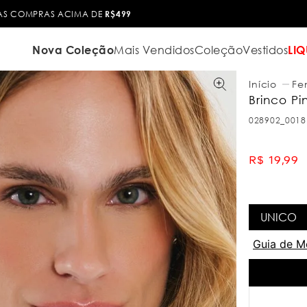
TROCA FÁCIL
Nova Coleção
Mais Vendidos
Coleção
Vestidos
LIQ
Fe
Brinco Pi
028902_0018
R$
19
,
99
UNICO
Guia de M