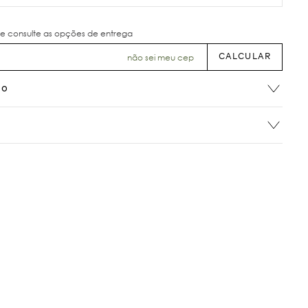
não sei meu cep
ão