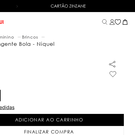
CARTÃO ZINZANE
6X SEM JUROS
NO CARTÃO DE CRÉDITO
UI
minino
Brincos
ngente Bola - Niquel
edidas
ADICIONAR AO CARRINHO
FINALIZAR COMPRA