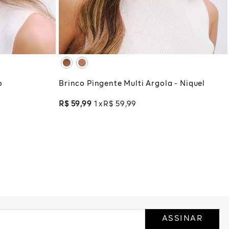
UNICO
COLA
ADICIONAR À SACOLA
o
Brinco Pingente Multi Argola - Niquel
R$
59
,
99
1
R$
59
,
99
ASSINAR