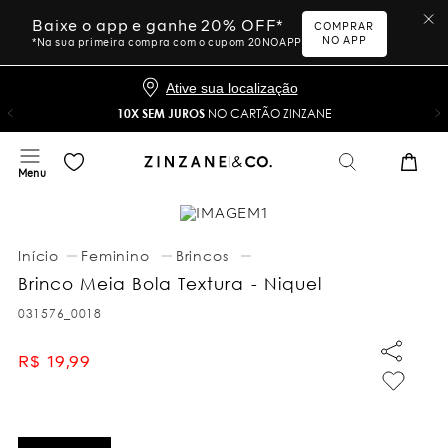
Baixe o app e ganhe 20% OFF*
COMPRAR
NO APP
*Na sua primeira compra com o cupom 20NOAPP
Ative sua localização
10X SEM JUROS
NO CARTÃO ZINZANE
Feminino
Brincos
Brinco Meia Bola Textura - Niquel
031576_0018
R$
19
,
99