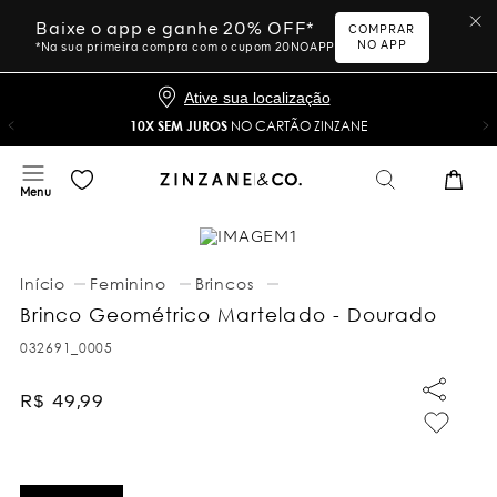
Baixe o app e ganhe 20% OFF*
COMPRAR
NO APP
*Na sua primeira compra com o cupom 20NOAPP
Ative sua localização
10X SEM JUROS
NO CARTÃO ZINZANE
Feminino
Brincos
Brinco Geométrico Martelado - Dourado
032691_0005
R$
49
,
99