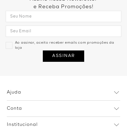
e Receba Promoções!
Ao assinar, aceito receber emails com promoções da
loja
ASSINAR
Ajuda
Dúvidas frequentes
Conta
Trocas e devoluções
Minha conta
Política de privacidade
Institucional