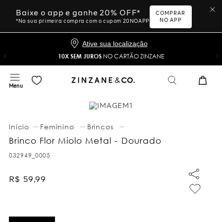
Baixe o app e ganhe 20% OFF*
COMPRAR
NO APP
*Na sua primeira compra com o cupom 20NOAPP
Ative sua localização
10X SEM JUROS
NO CARTÃO ZINZANE
Feminino
Brincos
Brinco Flor Miolo Metal - Dourado
032949_0005
R$
59
,
99