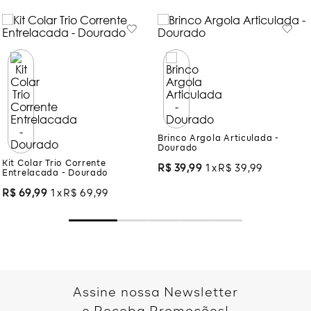
Kit Colar Trio Corrente
Entrelacada - Dourado
R$
69
,
99
1
R$
69
,
99
Brinco Argola Articulada -
Dourado
R$
39
,
99
1
R$
39
,
99