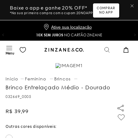
Baixe o app e ganhe 20% OFF*
COMPRAR
NO APP
*Na sua primeira compra com o cupom 20NOAPP
Ative sua localização
10X SEM JUROS
NO CARTÃO ZINZANE
Feminino
Brincos
Brinco Entrelaçado Médio - Dourado
032669_0005
R$
39
,
99