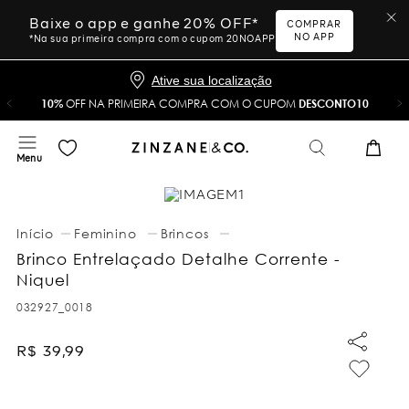
Baixe o app e ganhe 20% OFF*
COMPRAR
NO APP
*Na sua primeira compra com o cupom 20NOAPP
Ative sua localização
10%
OFF NA PRIMEIRA COMPRA COM O CUPOM
DESCONTO10
Feminino
Brincos
Brinco Entrelaçado Detalhe Corrente -
Niquel
032927_0018
R$
39
,
99