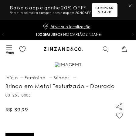
Baixe o app e ganhe 20% OFF*
COMPRAR
NO APP
*Na sua primeira compra com o cupom 20NOAPP
Ative sua localização
10X SEM JUROS
NO CARTÃO ZINZANE
Feminino
Brincos
Brinco em Metal Texturizado - Dourado
031255_0005
R$
39
,
99