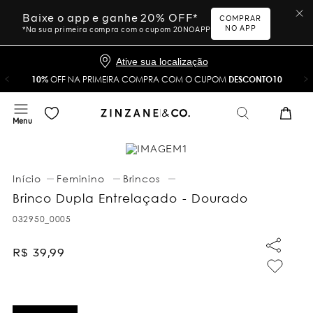
Baixe o app e ganhe 20% OFF*
COMPRAR
NO APP
*Na sua primeira compra com o cupom 20NOAPP
Ative sua localização
10%
OFF NA PRIMEIRA COMPRA COM O CUPOM
DESCONTO10
Feminino
Brincos
Brinco Dupla Entrelaçado - Dourado
032950_0005
R$
39
,
99