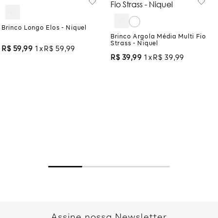
Brinco Longo Elos - Niquel
Brinco Argola Média Multi Fio
Strass - Niquel
R$
59
,
99
1
R$
59
,
99
R$
39
,
99
1
R$
39
,
99
Assine nossa Newsletter