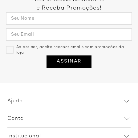
e Receba Promoções!
Ao assinar, aceito receber emails com promoções da
loja
ASSINAR
Ajuda
Dúvidas frequentes
Conta
Trocas e devoluções
Minha conta
Política de privacidade
Institucional