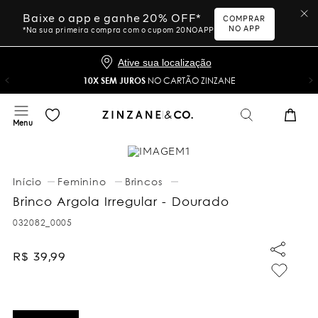
Baixe o app e ganhe 20% OFF*
COMPRAR
NO APP
*Na sua primeira compra com o cupom 20NOAPP
Ative sua localização
10X SEM JUROS
NO CARTÃO ZINZANE
Feminino
Brincos
Brinco Argola Irregular - Dourado
032082_0005
R$
39
,
99