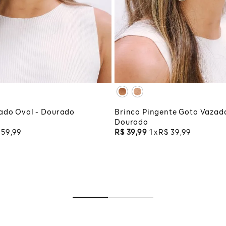
UNICO
UNICO
CIONAR À SACOLA
ADICIONAR À SA
ado Oval - Dourado
Brinco Pingente Gota Vazada
Dourado
59
,
99
R$
39
,
99
1
R$
39
,
99