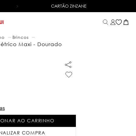
CARTÃO ZINZANE
ENTREGA RÁPIDA
PARA TODO BRASIL. *CONSULTE 
UI
no
Brincos
étrico Maxi - Dourado
as
IONAR AO CARRINHO
INALIZAR COMPRA