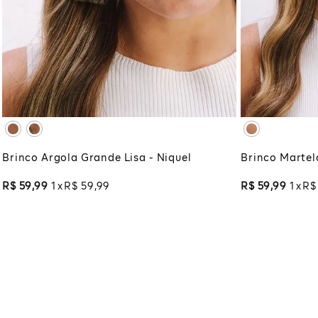
UNICO
ADICIONAR À SACOLA
ADI
Brinco Argola Grande Lisa - Niquel
Brinco Martel
R$
59
,
99
1
R$
59
,
99
R$
59
,
99
1
R$