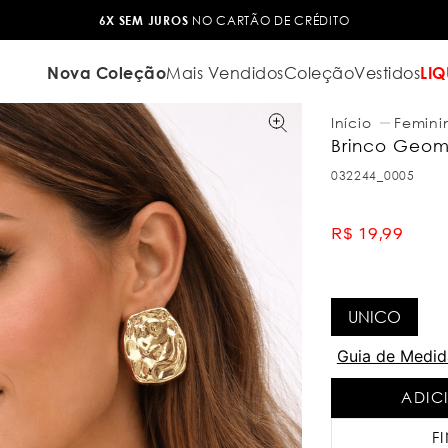
6X SEM JUROS
NO CARTÃO DE CRÉDITO
Nova Coleção
Mais Vendidos
Coleção
Vestidos
LIQ
Femini
Brinco Geom
032244_0005
R$
19
,
99
UNICO
Guia de Medid
ADIC
F