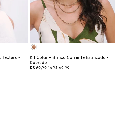
UNICO
COLA
ADICIONAR À SACOLA
 Textura -
Kit Colar + Brinco Corrente Estilizada -
Dourado
R$
69
,
99
1
R$
69
,
99