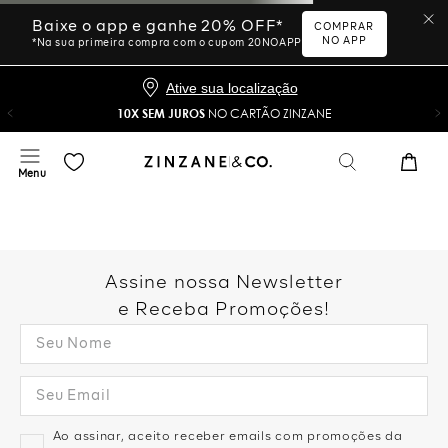
Ative sua localização
10X SEM JUROS
NO CARTÃO ZINZANE
Desculpe, sua busca não
foi encontrada.
Vamos tentar novamente?