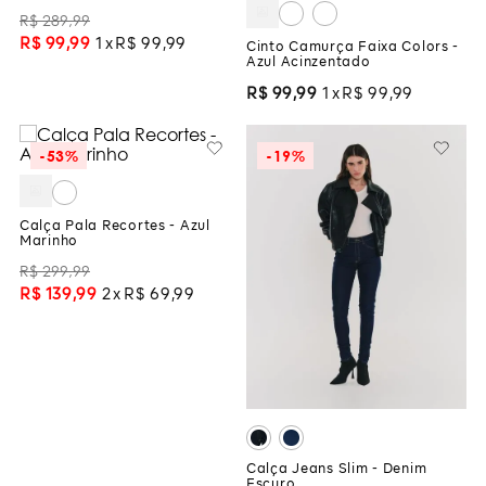
R$
289
,
99
R$
99
,
99
1
R$
99
,
99
Cinto Camurça Faixa Colors -
Azul Acinzentado
R$
99
,
99
1
R$
99
,
99
-
53%
-
19%
Calça Pala Recortes - Azul
Marinho
R$
299
,
99
R$
139
,
99
2
R$
69
,
99
Calça Jeans Slim - Denim
Escuro