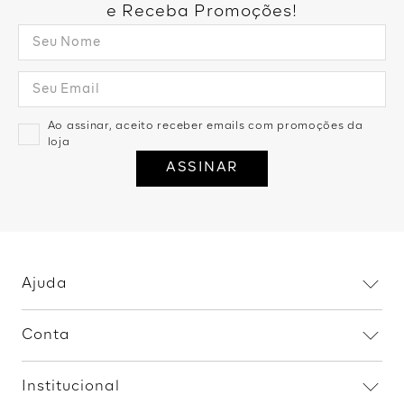
e Receba Promoções!
Ao assinar, aceito receber emails com promoções da
loja
ASSINAR
Ajuda
Dúvidas frequentes
Conta
Trocas e devoluções
Minha conta
Política de privacidade
Institucional
Meus pedidos
Fale conosco