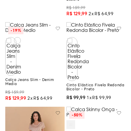
R$
159
,
99
R$
129
,
99
2
R$
64
,
99
-
19%
Calça Jeans Slim - Denim
Medio
Cinto Elástico Fivela Redonda
Bicolor - Preto
R$
159
,
99
R$
99
,
99
1
R$
99
,
99
R$
129
,
99
2
R$
64
,
99
-
50%