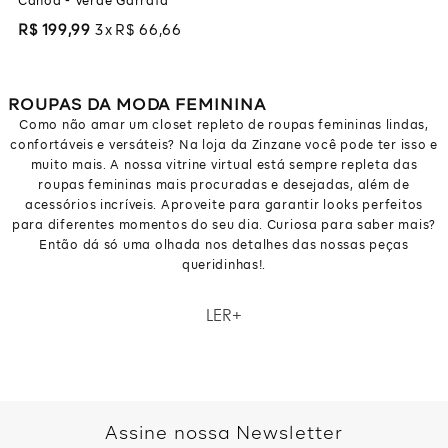
Canoa - Verde Garrafa
R$
199
,
99
3
R$
66
,
66
ROUPAS DA MODA FEMININA
Como não amar um closet repleto de roupas femininas lindas,
confortáveis e versáteis? Na loja da Zinzane você pode ter isso e
muito mais. A nossa vitrine virtual está sempre repleta das
roupas femininas mais procuradas e desejadas, além de
acessórios incríveis. Aproveite para garantir looks perfeitos
para diferentes momentos do seu dia. Curiosa para saber mais?
Então dá só uma olhada nos detalhes das nossas peças
queridinhas!.
Como não amar um closet repleto de roupas femininas lindas,
LER
confortáveis e versáteis? Na loja da Zinzane você pode ter isso e
muito mais. A nossa vitrine virtual está sempre repleta das
roupas femininas mais procuradas e desejadas, além de
acessórios incríveis. Aproveite para garantir looks perfeitos
para diferentes momentos do seu dia. Curiosa para saber mais?
Então dá só uma olhada nos detalhes das nossas peças
Assine nossa Newsletter
queridinhas!.