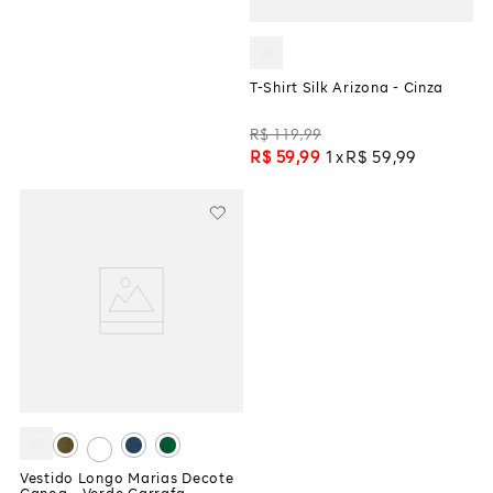
T-Shirt Silk Arizona - Cinza
R$
119
,
99
R$
59
,
99
1
R$
59
,
99
Vestido Longo Marias Decote