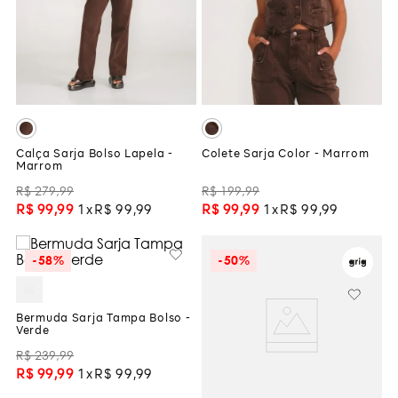
Calça Sarja Bolso Lapela -
Colete Sarja Color - Marrom
Marrom
R$
279
,
99
R$
199
,
99
R$
99
,
99
1
R$
99
,
99
R$
99
,
99
1
R$
99
,
99
-
58%
-
50%
Bermuda Sarja Tampa Bolso -
Verde
R$
239
,
99
R$
99
,
99
1
R$
99
,
99