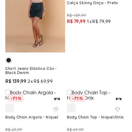
Calça Skinny Onça - Preto
R$
159
,
99
R$
79
,
99
1
R$
79
,
99
Short Jeans Elástico Cós -
Black Denim
R$
139
,
99
2
R$
69
,
99
-
71%
-
71%
Body Chain Argola - Niquel
Body Chain Top - Niquel/Onix
R$
69
,
99
R$
69
,
99