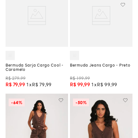
Bermuda Sarja Cargo Cool -
Bermuda Jeans Cargo - Preto
Caramelo
R$
279
,
99
R$
199
,
99
R$
79
,
99
1
R$
79
,
99
R$
99
,
99
1
R$
99
,
99
-
64%
-
50%