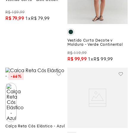
Vestido Curto - Blue Ocean
R$
159
,
99
R$
79
,
99
1
R$
79
,
99
Vestido Curto Decote v
Moldura - Verde Continental
R$
119
,
99
R$
99
,
99
1
R$
99
,
99
-
66%
Calça Reta Cós Elástico - Azul