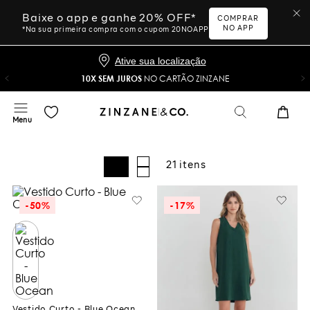
Baixe o app e ganhe 20% OFF*
COMPRAR
NO APP
*Na sua primeira compra com o cupom 20NOAPP
Ative sua localização
10X SEM JUROS
NO CARTÃO ZINZANE
21
-
50%
-
17%