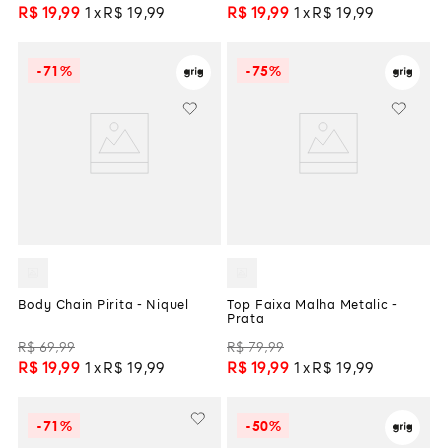
R$
19
,
99
1
R$
19
,
99
R$
19
,
99
1
R$
19
,
99
-
71%
-
75%
Body Chain Pirita - Niquel
Top Faixa Malha Metalic -
Prata
R$
69
,
99
R$
79
,
99
R$
19
,
99
1
R$
19
,
99
R$
19
,
99
1
R$
19
,
99
-
71%
-
50%