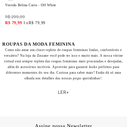
Vestido Belina Curto - Off White
R$
299
,
99
R$
79
,
99
1
R$
79
,
99
ROUPAS DA MODA FEMININA
Como não amar um closet repleto de roupas femininas lindas, confortáveis e
versáteis? Na loja da Zinzane você pode ter isso e muito mais. A nossa vitrine
virtual está sempre repleta das roupas femininas mais procuradas e desejadas,
além de acessórios incríveis. Aproveite para garantir looks perfeitos para
diferentes momentos do seu dia. Curiosa para saber mais? Então dá só uma
olhada nos detalhes das nossas peças queridinhas!.
Como não amar um closet repleto de roupas femininas lindas, confortáveis e
LER
versáteis? Na loja da Zinzane você pode ter isso e muito mais. A nossa vitrine
virtual está sempre repleta das roupas femininas mais procuradas e desejadas,
além de acessórios incríveis. Aproveite para garantir looks perfeitos para
diferentes momentos do seu dia. Curiosa para saber mais? Então dá só uma
olhada nos detalhes das nossas peças queridinhas!.
Assine nossa Newsletter