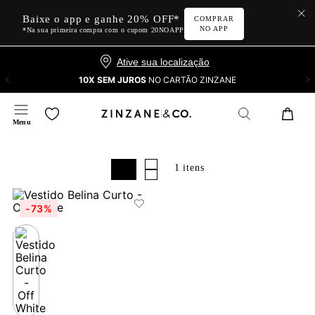
Baixe o app e ganhe 20% OFF*
COMPRAR
NO APP
*Na sua primeira compra com o cupom 20NOAPP
Ative sua localização
10X SEM JUROS
NO CARTÃO ZINZANE
1
-
73%