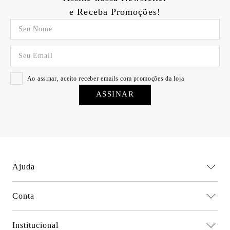
e Receba Promoções!
Ao assinar, aceito receber emails com promoções da loja
ASSINAR
Ajuda
Dúvidas frequentes
Conta
Trocas e devoluções
Minha conta
Política de privacidade
Institucional