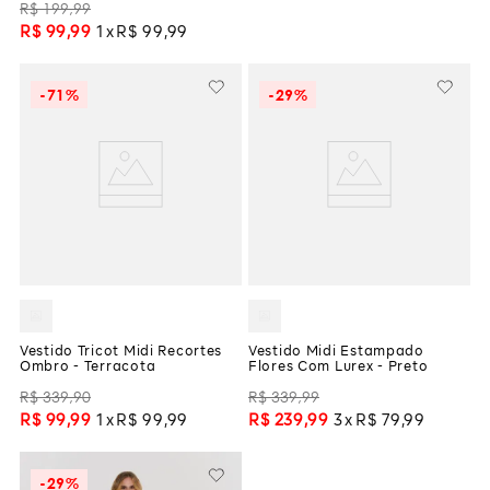
R$
199
,
99
R$
99
,
99
1
R$
99
,
99
-
71%
-
29%
Vestido Tricot Midi Recortes
Vestido Midi Estampado
Ombro - Terracota
Flores Com Lurex - Preto
R$
339
,
90
R$
339
,
99
R$
99
,
99
1
R$
99
,
99
R$
239
,
99
3
R$
79
,
99
-
29%