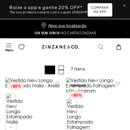
Baixe o app e ganhe 20% OFF*
COMPRAR
NO APP
*Na sua primeira compra com o cupom 20NOAPP
Ative sua localização
10X SEM JUROS
NO CARTÃO ZINZANE
7
-
50%
NOVIDADE
-
50%