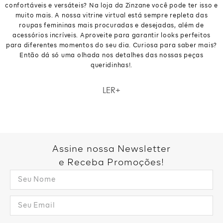
confortáveis e versáteis? Na loja da Zinzane você pode ter isso e
muito mais. A nossa vitrine virtual está sempre repleta das
roupas femininas mais procuradas e desejadas, além de
acessórios incríveis. Aproveite para garantir looks perfeitos
para diferentes momentos do seu dia. Curiosa para saber mais?
Então dá só uma olhada nos detalhes das nossas peças
queridinhas!.
Como não amar um closet repleto de roupas femininas lindas,
LER
confortáveis e versáteis? Na loja da Zinzane você pode ter isso e
muito mais. A nossa vitrine virtual está sempre repleta das
roupas femininas mais procuradas e desejadas, além de
acessórios incríveis. Aproveite para garantir looks perfeitos
para diferentes momentos do seu dia. Curiosa para saber mais?
Então dá só uma olhada nos detalhes das nossas peças
Assine nossa Newsletter
queridinhas!.
e Receba Promoções!