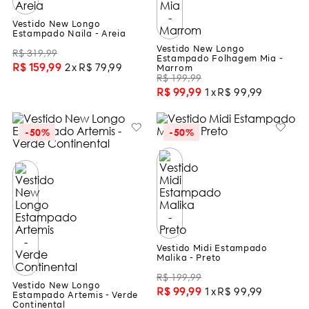
Vestido New Longo
Estampado Naila - Areia
Vestido New Longo
R$
319
,
99
Estampado Folhagem Mia -
R$
159
,
99
2
R$
79
,
99
Marrom
R$
199
,
99
R$
99
,
99
1
R$
99
,
99
-
50%
-
50%
Vestido Midi Estampado
Malika - Preto
R$
199
,
99
Vestido New Longo
R$
99
,
99
1
R$
99
,
99
Estampado Artemis - Verde
Continental