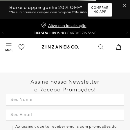
Ative sua localização
10X SEM JUROS
NO CARTÃO ZINZANE
Desculpe, sua busca não
foi encontrada.
Vamos tentar novamente?