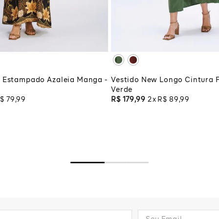
G
XG
XGG
CIONAR À SACOLA
ADICIONAR À SA
o Estampado Azaleia Manga -
Vestido New Longo Cintura F
Verde
$
79
,
99
R$
179
,
99
2
R$
89
,
99