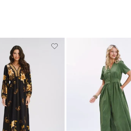
M
G
GG
PP
P
M