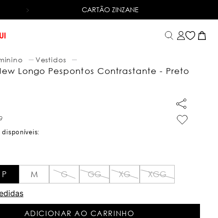
CARTÃO ZINZANE
6X SEM JUROS
NO CARTÃO DE CRÉDITO
UI
minino
Vestidos
New Longo Pespontos Contrastante - Preto
9
9
P
M
G
GG
XG
XGG
edidas
ADICIONAR AO CARRINHO