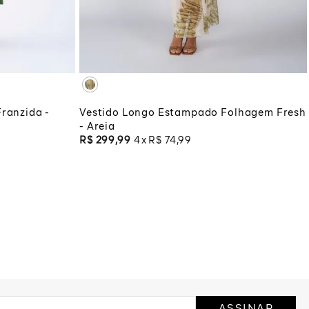
XG
XGG
COLA
ADICIONAR À SACOLA
ranzida -
Vestido Longo Estampado Folhagem Fresh
- Areia
R$
299
,
99
4
R$
74
,
99
ASSINAR