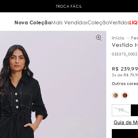
TROCA FÁCIL
Nova Coleção
Mais Vendidos
Coleção
Vestidos
LIQ
Fe
Vestido 
033370_0002
R$
239
,
9
3
x de
R$
79
,
9
PP
Guia de M