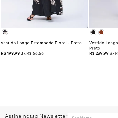
XG
XGG
XG
XG
ADICIONAR À SACOLA
ADI
Vestido Longo Estampado Floral - Preto
Vestido Long
Preto
R$
199
,
99
3
R$
66
,
66
R$
239
,
99
3
R
Assine nossa Newsletter