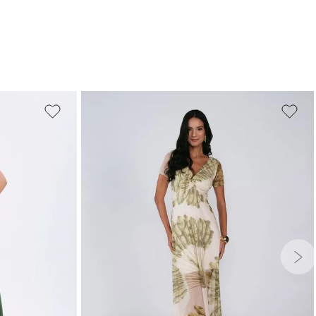
G
GG
PP
P
M
G
GG