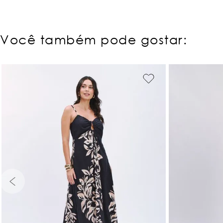
Você também pode gostar:
PP
P
M
G
GG
PP
P