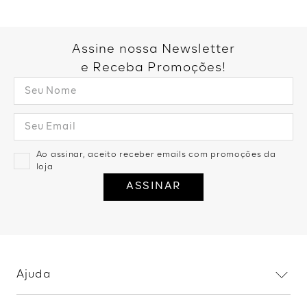
Você também pode gostar:
Vestido Curto Estampado Flor
Camélia - Marrom
Vestido New Longo Estampado
R$
159
,
99
2
R$
79
,
99
Artemis - Verde Continental
R$
199
,
99
R$
99
,
99
1
R$
99
,
99