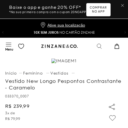
Baixe o app e ganhe 20% OFF*
COMPRAR
NO APP
*Na sua primeira compra com o cupom 20NOAPP
Ative sua localização
10X SEM JUROS
NO CARTÃO ZINZANE
Feminino
Vestidos
Vestido New Longo Pespontos Contrastante
- Caramelo
033370_0007
R$
239
,
99
3
x de
R$
79
,
99