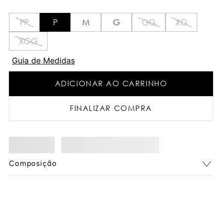
PP
P
M
G
GG
XG
XGG
Guia de Medidas
ADICIONAR AO CARRINHO
FINALIZAR COMPRA
Composição