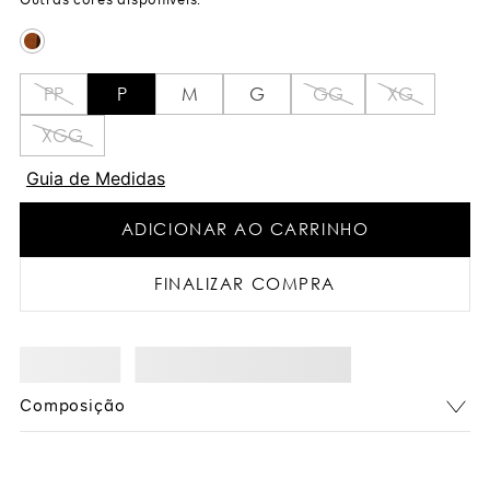
PP
P
M
G
GG
XG
XGG
Guia de Medidas
ADICIONAR AO CARRINHO
FINALIZAR COMPRA
Composição