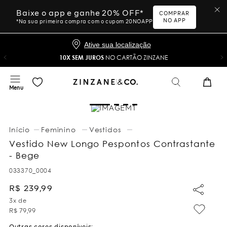
Baixe o app e ganhe 20% OFF*
COMPRAR
NO APP
*Na sua primeira compra com o cupom 20NOAPP
Ative sua localização
10X SEM JUROS
NO CARTÃO ZINZANE
Feminino
Vestidos
Vestido New Longo Pespontos Contrastante
- Bege
033370_0004
R$
239
,
99
3
x de
R$
79
,
99