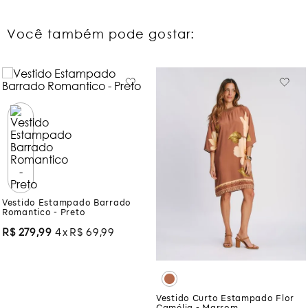
Você também pode gostar:
Vestido Estampado Barrado
Romantico - Preto
R$
279
,
99
4
R$
69
,
99
Vestido Curto Estampado Flor