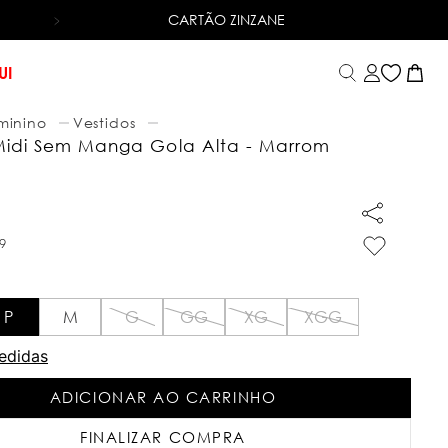
CARTÃO ZINZANE
6X SEM JUROS
NO CARTÃO DE CRÉDITO
UI
minino
Vestidos
Midi Sem Manga Gola Alta - Marrom
9
P
M
G
GG
XG
XGG
edidas
ADICIONAR AO CARRINHO
FINALIZAR COMPRA