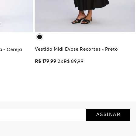
XG
XGG
ADICIONAR À SACOLA
COLA
Vestido Midi Evase Recortes - Preto
a - Cereja
R$
179
,
99
2
R$
89
,
99
ASSINAR