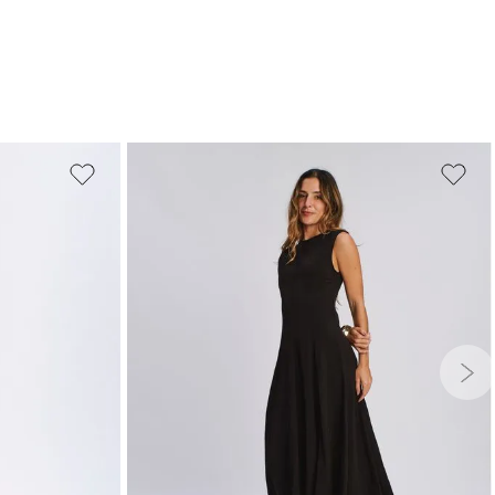
PP
P
M
G
GG
G
GG