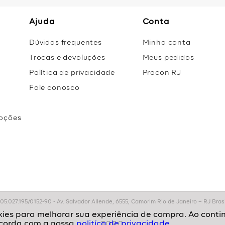
Ajuda
Conta
Dúvidas frequentes
Minha conta
Trocas e devoluções
Meus pedidos
Política de privacidade
Procon RJ
Fale conosco
oções
r
.027.195/0152-90 - Av. Salvador Allende, 6555, Camorim Rio de Janeiro – RJ Brasil
politíca de privacidade.
TOPO