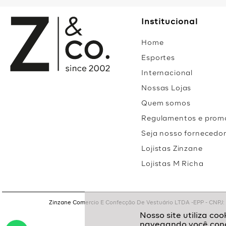
Institucional
Home
Esportes
Internacional
Nossas Lojas
Quem somos
Regulamentos e prom
Seja nosso fornecedo
Lojistas Zinzane
Lojistas M Richa
Zinzane Comercio E Confecção De Vestuário LTDA -EPP - CNPJ: 05