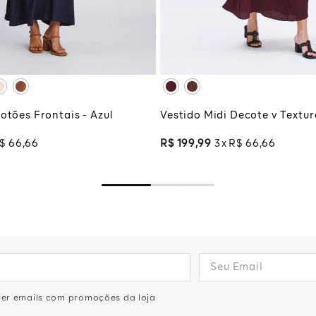
G
XG
XGG
CIONAR À SACOLA
ADICIONAR À SA
otões Frontais - Azul
Vestido Midi Decote v Textur
$
66
,
66
R$
199
,
99
3
R$
66
,
66
eber emails com promoções da loja