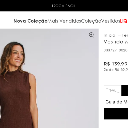
TROCA FÁCIL
Nova Coleção
Mais Vendidos
Coleção
Vestidos
LIQ
Fe
Vestido 
033727_0020
R$
139
,
99
2
x de
R$
69
,
9
PP
Guia de M