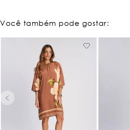
Você também pode gostar:
PP
P
M
G
GG
PP
P