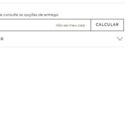
não sei meu cep
ão