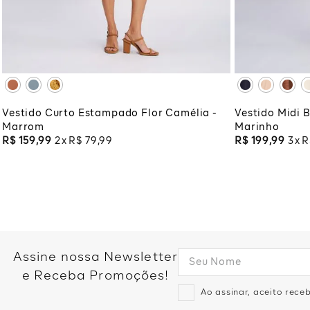
XG
XGG
XG
XG
ADICIONAR À SACOLA
ADI
Vestido Curto Estampado Flor Camélia -
Vestido Midi B
Marrom
Marinho
R$
159
,
99
2
R$
79
,
99
R$
199
,
99
3
R
Assine nossa Newsletter
e Receba Promoções!
Ao assinar, aceito rec