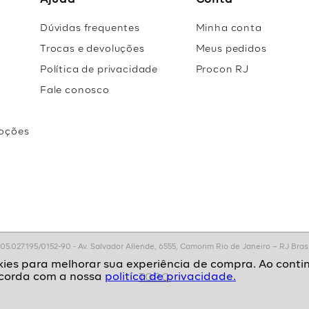
Ajuda
Conta
Dúvidas frequentes
Minha conta
Trocas e devoluções
Meus pedidos
Política de privacidade
Procon RJ
Fale conosco
oções
r
.027.195/0152-90 - Av. Salvador Allende, 6555, Camorim Rio de Janeiro – RJ Brasil
politíca de privacidade.
TOPO