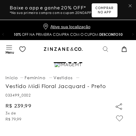
Baixe o app e ganhe 20% OFF*
COMPRAR
NO APP
*Na sua primeira compra com o cupom 20NOAPP
Ative sua localização
10%
OFF NA PRIMEIRA COMPRA COM O CUPOM
DESCONTO10
Feminino
Vestidos
Vestido Midi Floral Jacquard - Preto
033499_0002
R$
239
,
99
3
x de
R$
79
,
99