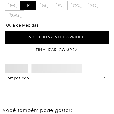
PP
P
M
G
GG
XG
XGG
Guia de Medidas
ADICIONAR AO CARRINHO
FINALIZAR COMPRA
Composição
Você também pode gostar: