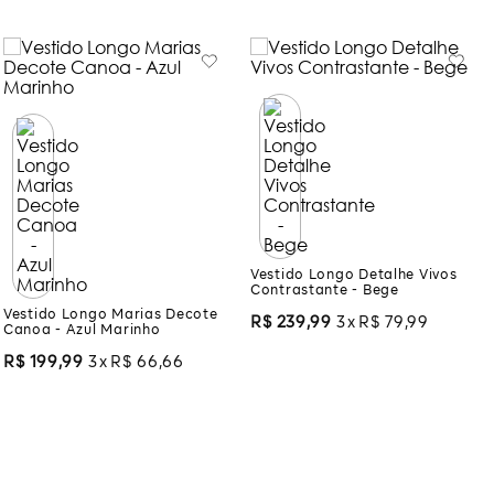
Vestido Longo Detalhe Vivos
Contrastante - Bege
Vestido Longo Marias Decote
Canoa - Azul Marinho
R$
239
,
99
3
R$
79
,
99
R$
199
,
99
3
R$
66
,
66