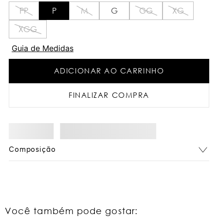
PP
P
M
G
GG
XG
XGG
Guia de Medidas
ADICIONAR AO CARRINHO
FINALIZAR COMPRA
Composição
Você também pode gostar: