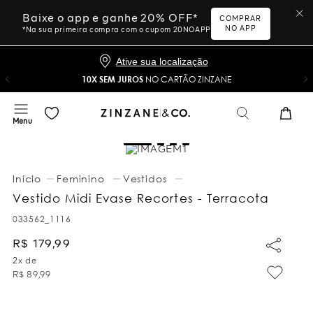
Baixe o app e ganhe 20% OFF*
COMPRAR
NO APP
*Na sua primeira compra com o cupom 20NOAPP
Ative sua localização
10X SEM JUROS
NO CARTÃO ZINZANE
Feminino
Vestidos
Vestido Midi Evase Recortes - Terracota
033562_1116
R$
179
,
99
2
x de
R$
89
,
99