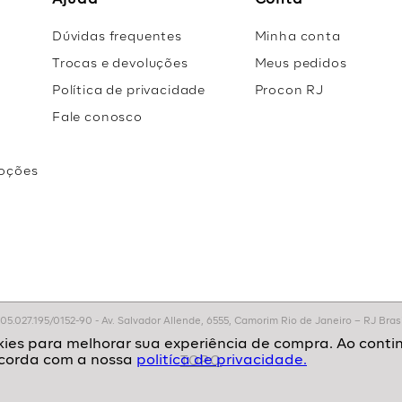
Ajuda
Conta
Dúvidas frequentes
Minha conta
Trocas e devoluções
Meus pedidos
Política de privacidade
Procon RJ
Fale conosco
oções
r
.027.195/0152-90 - Av. Salvador Allende, 6555, Camorim Rio de Janeiro – RJ Brasil
politíca de privacidade.
TOPO