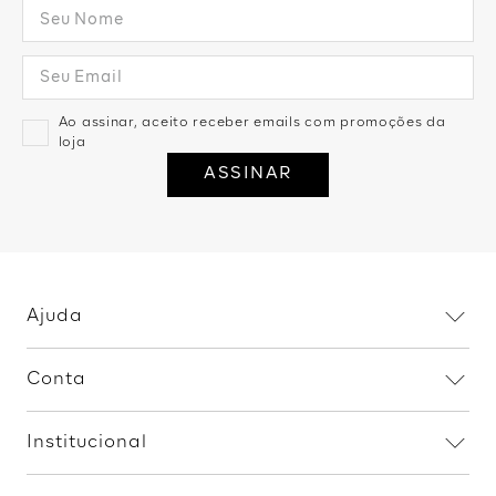
Ao assinar, aceito receber emails com promoções da
loja
ASSINAR
Ajuda
Dúvidas frequentes
Conta
Trocas e devoluções
Minha conta
Política de privacidade
Institucional
Meus pedidos
Fale conosco
Home
Procon RJ