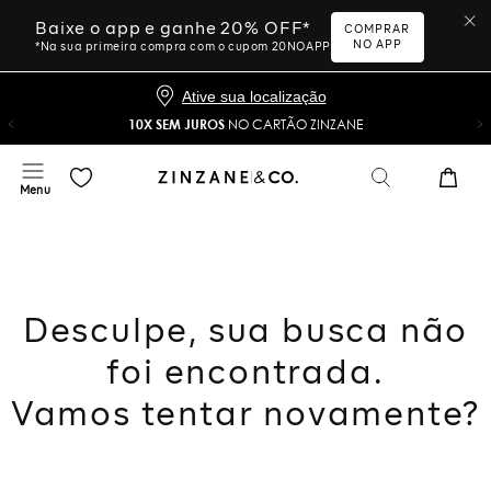
Baixe o app e ganhe 20% OFF*
COMPRAR
NO APP
*Na sua primeira compra com o cupom 20NOAPP
Ative sua localização
10X SEM JUROS
NO CARTÃO ZINZANE
Desculpe, sua busca não
foi encontrada.
Vamos tentar novamente?