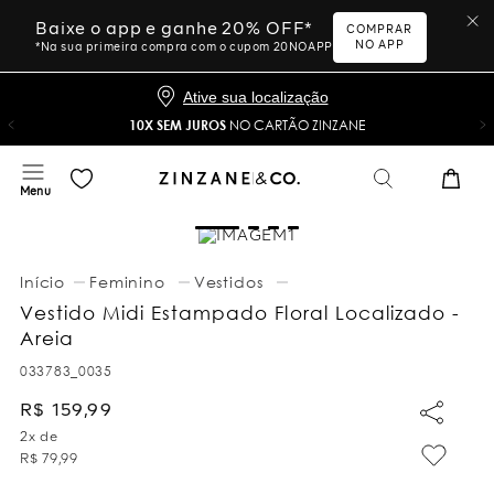
Baixe o app e ganhe 20% OFF*
COMPRAR
NO APP
*Na sua primeira compra com o cupom 20NOAPP
Ative sua localização
10X SEM JUROS
NO CARTÃO ZINZANE
Feminino
Vestidos
Vestido Midi Estampado Floral Localizado -
Areia
033783_0035
R$
159
,
99
2
x de
R$
79
,
99