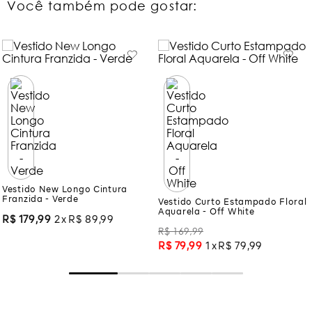
Você também pode gostar:
Vestido New Longo Cintura
Vestido Curto Estampado Floral
Franzida - Verde
Aquarela - Off White
R$
169
,
99
R$
179
,
99
2
R$
89
,
99
R$
79
,
99
1
R$
79
,
99