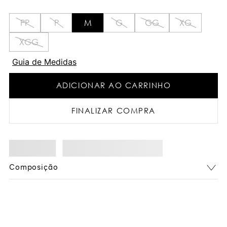
PP
P
M
G
GG
XG
XGG
Guia de Medidas
ADICIONAR AO CARRINHO
FINALIZAR COMPRA
Composição