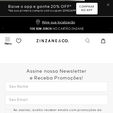
Ative sua localização
10X SEM JUROS
NO CARTÃO ZINZANE
Desculpe, sua busca não
foi encontrada.
Vamos tentar novamente?