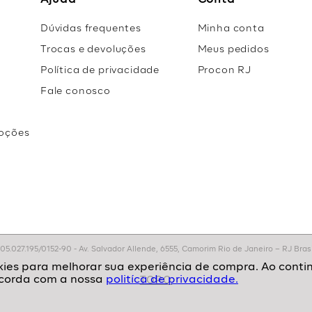
Ajuda
Conta
Dúvidas frequentes
Minha conta
Trocas e devoluções
Meus pedidos
Política de privacidade
Procon RJ
Fale conosco
oções
r
.027.195/0152-90 - Av. Salvador Allende, 6555, Camorim Rio de Janeiro – RJ Brasil
politíca de privacidade.
TOPO