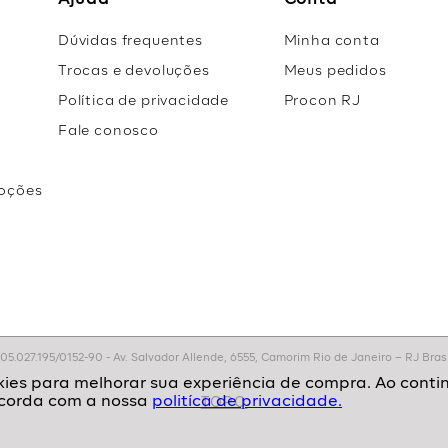
Ajuda
Conta
Dúvidas frequentes
Minha conta
Trocas e devoluções
Meus pedidos
Política de privacidade
Procon RJ
Fale conosco
oções
r
.027.195/0152-90 - Av. Salvador Allende, 6555, Camorim Rio de Janeiro – RJ Brasil
politíca de privacidade.
TOPO